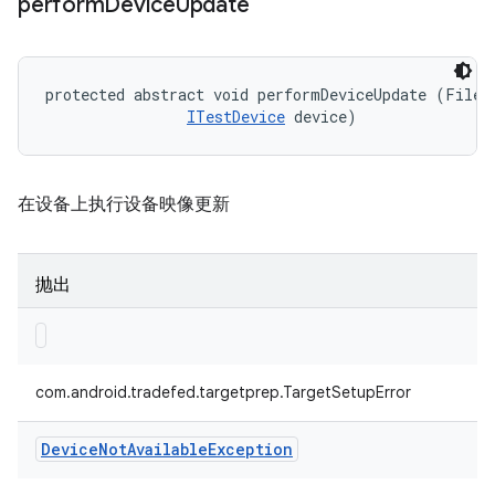
perform
Device
Update
protected abstract void performDeviceUpdate (File d
ITestDevice
 device)
在设备上执行设备映像更新
抛出
com.android.tradefed.targetprep.TargetSetupError
Device
Not
Available
Exception