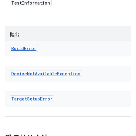
Test
Information
抛出
Build
Error
Device
Not
Available
Exception
Target
Setup
Error