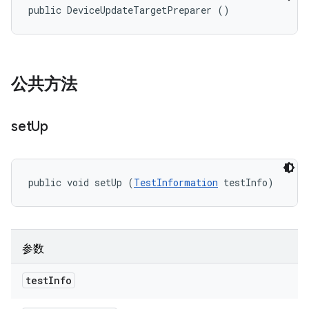
public DeviceUpdateTargetPreparer ()
公共方法
set
Up
public void setUp (
TestInformation
 testInfo)
参数
test
Info