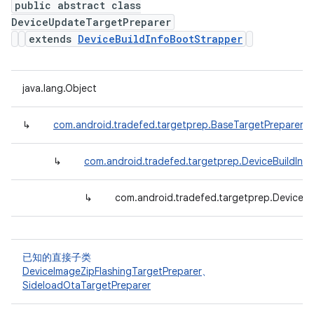
public abstract class
DeviceUpdateTargetPreparer
extends
DeviceBuildInfoBootStrapper
java.lang.Object
↳
com.android.tradefed.targetprep.BaseTargetPreparer
↳
com.android.tradefed.targetprep.DeviceBuildInf
↳
com.android.tradefed.targetprep.DeviceU
已知的直接子类
DeviceImageZipFlashingTargetPreparer
、
SideloadOtaTargetPreparer