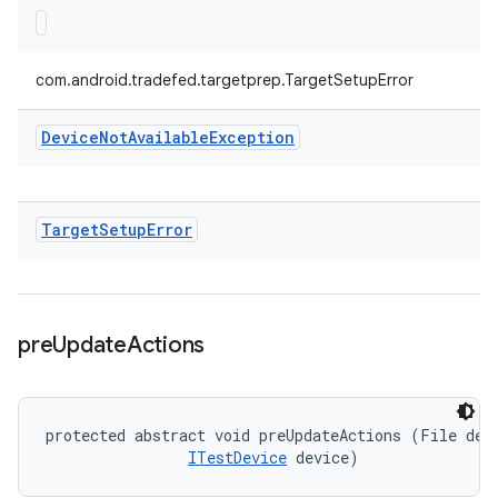
com.android.tradefed.targetprep.TargetSetupError
Device
Not
Available
Exception
Target
Setup
Error
pre
Update
Actions
protected abstract void preUpdateActions (File devi
ITestDevice
 device)