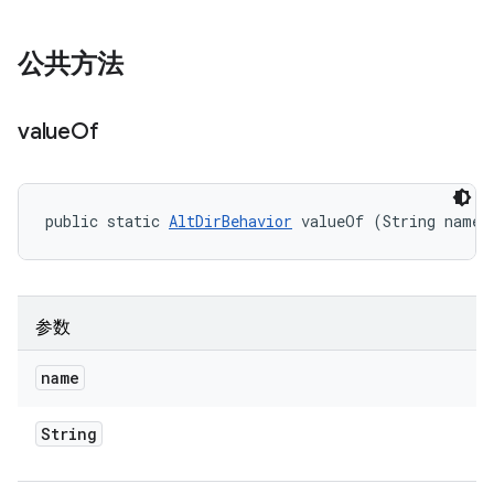
公共方法
value
Of
public static 
AltDirBehavior
 valueOf (String name)
参数
name
String