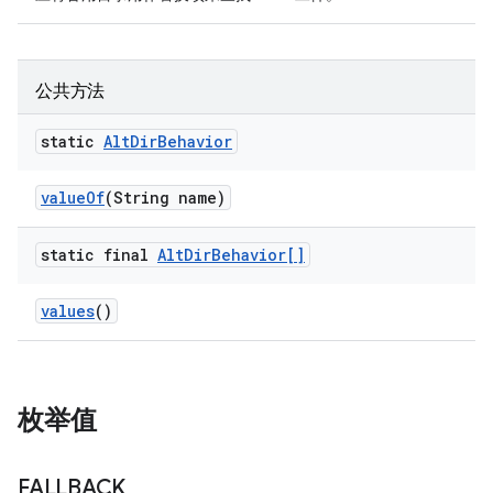
公共方法
static
Alt
Dir
Behavior
value
Of
(String name)
static final
Alt
Dir
Behavior[]
values
()
枚举值
FALLBACK