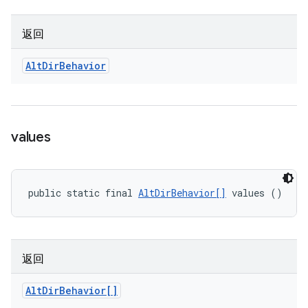
返回
Alt
Dir
Behavior
values
public static final 
AltDirBehavior[]
 values ()
返回
Alt
Dir
Behavior[]