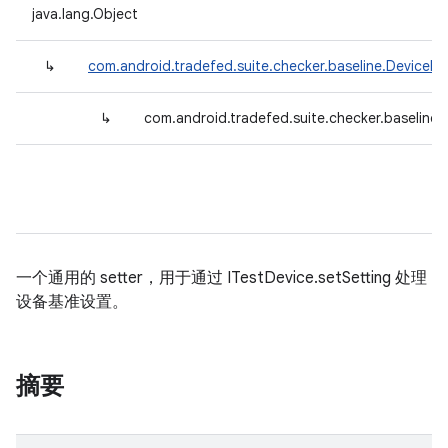
java.lang.Object
↳
com.android.tradefed.suite.checker.baseline.DeviceBa
↳
com.android.tradefed.suite.checker.baseline.S
一个通用的 setter，用于通过 ITestDevice.setSetting 处理
设备基准设置。
摘要