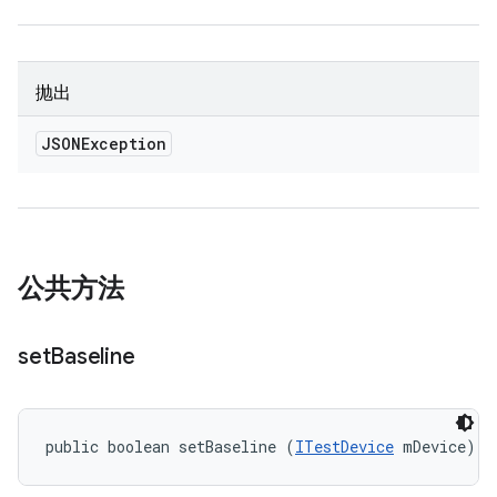
抛出
JSONException
公共方法
set
Baseline
public boolean setBaseline (
ITestDevice
 mDevice)