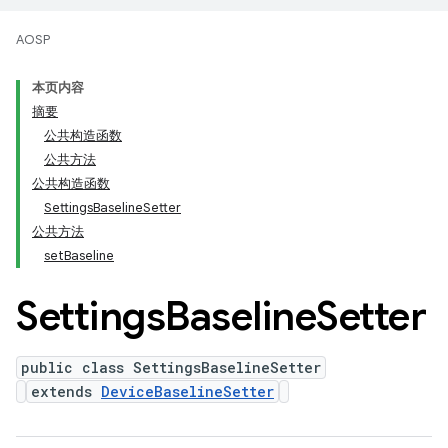
AOSP
本页内容
摘要
公共构造函数
公共方法
公共构造函数
SettingsBaselineSetter
公共方法
setBaseline
Settings
Baseline
Setter
public class SettingsBaselineSetter
extends
DeviceBaselineSetter