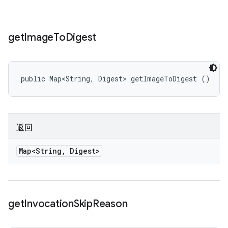
get
Image
To
Digest
public Map<String, Digest> getImageToDigest ()
返回
Map<String
,
Digest>
get
Invocation
Skip
Reason