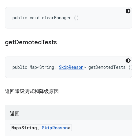
public void clearManager ()
get
Demoted
Tests
public Map<String, 
SkipReason
> getDemotedTests ()
返回降级测试和降级原因
返回
Map<String
,
Skip
Reason
>