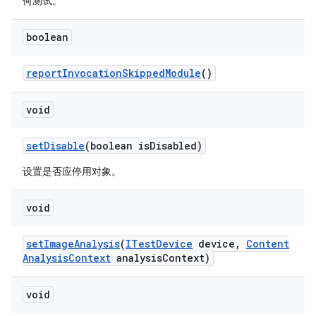
何测试。
boolean
report
Invocation
Skipped
Module
()
void
set
Disable
(boolean is
Disabled)
设置是否应停用对象。
void
set
Image
Analysis
(
ITest
Device
device
,
Content
Analysis
Context
analysis
Context)
void