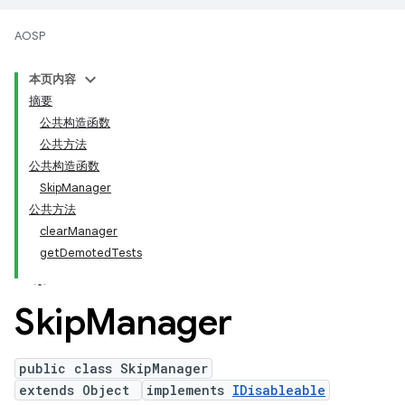
AOSP
本页内容
摘要
公共构造函数
公共方法
公共构造函数
SkipManager
公共方法
clearManager
getDemotedTests
Skip
Manager
public class SkipManager
extends Object
implements
IDisableable