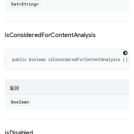
Set<String>
is
Considered
For
Content
Analysis
public boolean isConsideredForContentAnalysis ()
返回
boolean
is
Disabled