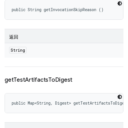
public String getInvocationSkipReason ()
返回
String
get
Test
Artifacts
To
Digest
public Map<String, Digest> getTestArtifactsToDiges