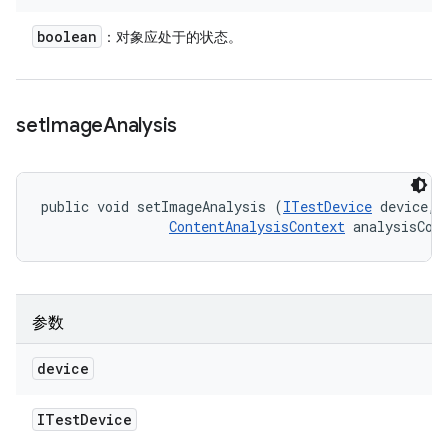
boolean
：对象应处于的状态。
set
Image
Analysis
public void setImageAnalysis (
ITestDevice
 device, 

ContentAnalysisContext
 analysisCon
参数
device
ITest
Device