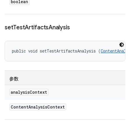
boolean
set
Test
Artifacts
Analysis
public void setTestArtifactsAnalysis (
ContentAnaly
参数
analysis
Context
Content
Analysis
Context