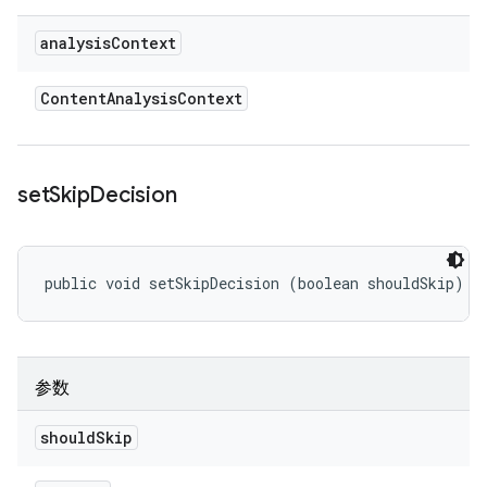
analysis
Context
Content
Analysis
Context
set
Skip
Decision
public void setSkipDecision (boolean shouldSkip)
参数
should
Skip