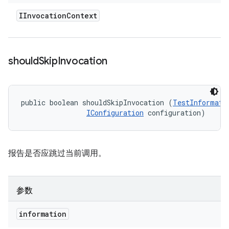
IInvocation
Context
should
Skip
Invocation
public boolean shouldSkipInvocation (
TestInformati
IConfiguration
 configuration)
报告是否应跳过当前调用。
参数
information