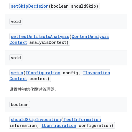
set
Skip
Decision
(boolean should
Skip)
void
set
Test
Artifacts
Analysis
(
Content
Analysis
Context
analysis
Context)
void
setup
(
IConfiguration
config
,
IInvocation
Context
context)
设置并初始化跳过管理器。
boolean
should
Skip
Invocation
(
Test
Information
information
,
IConfiguration
configuration)