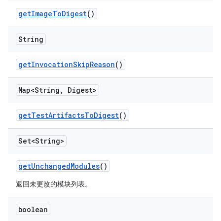
get
Image
To
Digest
()
String
get
Invocation
Skip
Reason
()
Map<String
,
Digest>
get
Test
Artifacts
To
Digest
()
Set<String>
get
Unchanged
Modules
()
返回未更改的模块列表。
boolean