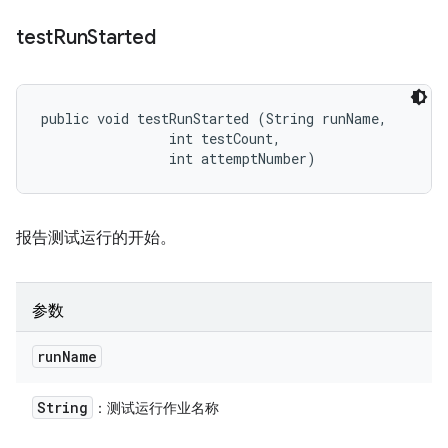
test
Run
Started
public void testRunStarted (String runName, 

                int testCount, 

                int attemptNumber)
报告测试运行的开始。
参数
run
Name
String
：测试运行作业名称