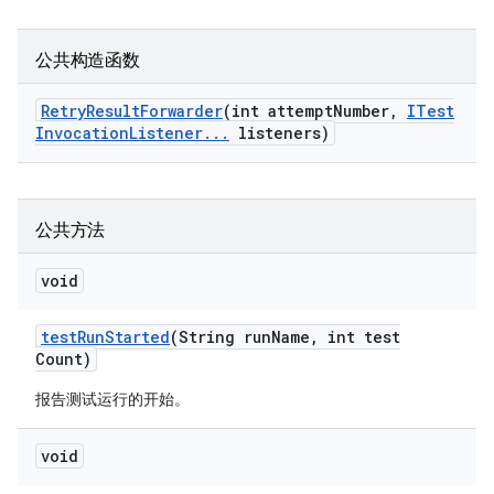
公共构造函数
Retry
Result
Forwarder
(int attempt
Number
,
ITest
Invocation
Listener
.
.
.
listeners)
公共方法
void
test
Run
Started
(String run
Name
,
int test
Count)
报告测试运行的开始。
void