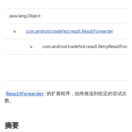
java.lang.Object
↳
com.android.tradefed.result.ResultForwarder
↳
com.android.tradefed.result.RetryResultForwa
ResultForwarder
的扩展程序，始终推送到给定的尝试次
数。
摘要