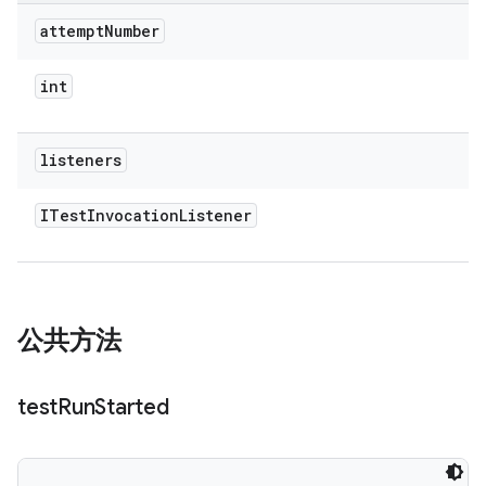
attempt
Number
int
listeners
ITest
Invocation
Listener
公共方法
test
Run
Started