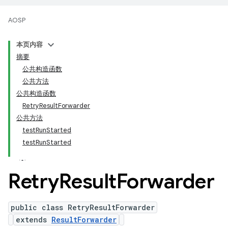
AOSP
本页内容
摘要
公共构造函数
公共方法
公共构造函数
RetryResultForwarder
公共方法
testRunStarted
testRunStarted
Retry
Result
Forwarder
public class RetryResultForwarder
extends
ResultForwarder