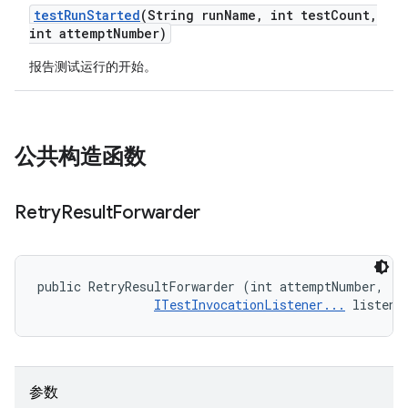
test
Run
Started
(String run
Name
,
int test
Count
,
int attempt
Number)
报告测试运行的开始。
公共构造函数
Retry
Result
Forwarder
public RetryResultForwarder (int attemptNumber, 

ITestInvocationListener...
 listene
参数