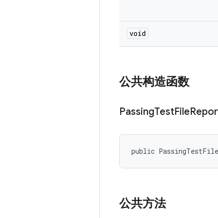
void
公共构造函数
Passing
Test
File
Repor
public PassingTestFil
公共方法