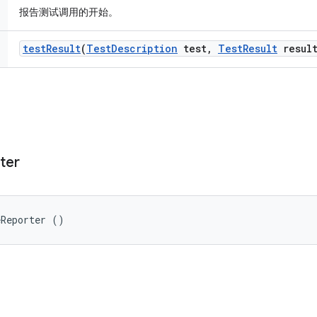
报告测试调用的开始。
test
Result
(
Test
Description
test
,
Test
Result
result
ter
eReporter ()