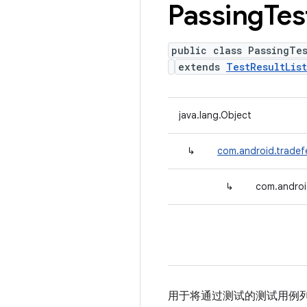
Passing
Tes
public class PassingTes
extends
TestResultLis
java.lang.Object
↳
com.android.tradefe
↳
com.androi
用于将通过测试的测试用例