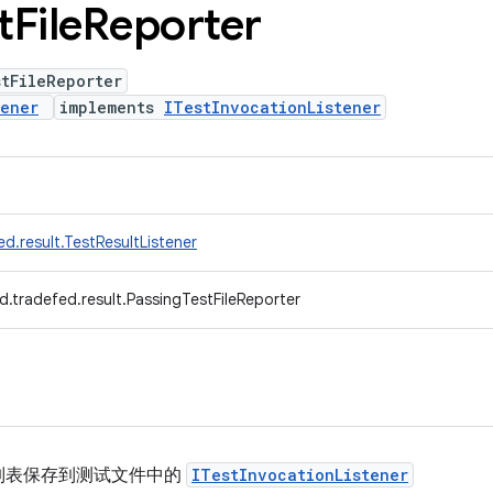
t
File
Reporter
tFileReporter
tener
implements
ITestInvocationListener
d.result.TestResultListener
d.tradefed.result.PassingTestFileReporter
列表保存到测试文件中的
ITestInvocationListener