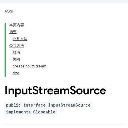
AOSP
本页内容
摘要
公共方法
公共方法
取消
关闭
createInputStream
size
Input
Stream
Source
public interface InputStreamSource
implements Closeable