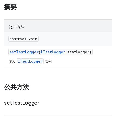
摘要
公共方法
abstract void
set
Test
Logger
(
ITest
Logger
test
Logger)
ITestLogger
注入
实例
公共方法
set
Test
Logger