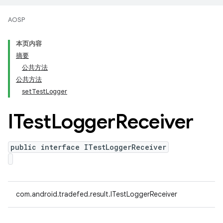
AOSP
本页内容
摘要
公共方法
公共方法
setTestLogger
ITest
Logger
Receiver
public interface ITestLoggerReceiver
com.android.tradefed.result.ITestLoggerReceiver