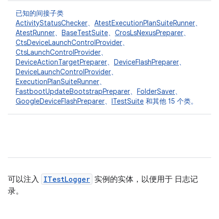
已知的间接子类
ActivityStatusChecker
、
AtestExecutionPlanSuiteRunner
、
AtestRunner
、
BaseTestSuite
、
CrosLsNexusPreparer
、
CtsDeviceLaunchControlProvider
、
CtsLaunchControlProvider
、
DeviceActionTargetPreparer
、
DeviceFlashPreparer
、
DeviceLaunchControlProvider
、
ExecutionPlanSuiteRunner
、
FastbootUpdateBootstrapPreparer
、
FolderSaver
、
GoogleDeviceFlashPreparer
、
ITestSuite
和其他 15 个类。
可以注入
ITestLogger
实例的实体，以便用于 日志记
录。