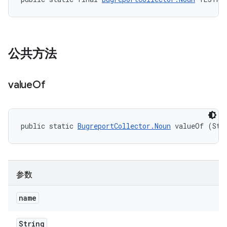
公共方法
value
Of
public static 
BugreportCollector.Noun
 valueOf (Str
参数
name
String