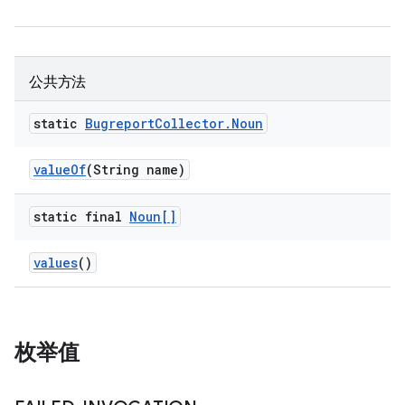
公共方法
static
Bugreport
Collector
.
Noun
value
Of
(String name)
static final
Noun[]
values
()
枚举值