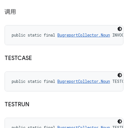
调用
public static final 
BugreportCollector.Noun
 INVOCA
TESTCASE
public static final 
BugreportCollector.Noun
 TESTCA
TESTRUN
public static final 
BugreportCollector.Noun
 TESTRU