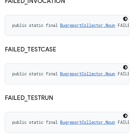
FAILED
_
INVOCATION
public static final 
BugreportCollector.Noun
 FAILED
FAILED
_
TESTCASE
public static final 
BugreportCollector.Noun
 FAILED
FAILED
_
TESTRUN
public static final 
BugreportCollector.Noun
 FAILED