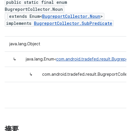
public static final enum
BugreportCollector.Noun
extends Enum<
BugreportCollector.Noun
>
implements
BugreportCollector.SubPredicate
java.lang.Object
↳
java.lang.Enum<
com.android.tradefed.result.Bugrepor
↳
com.android.tradefed.result.BugreportCollec
摘要