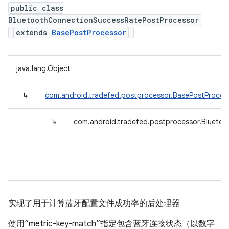
public class
BluetoothConnectionSuccessRatePostProcessor
extends
BasePostProcessor
java.lang.Object
↳
com.android.tradefed.postprocessor.BasePostProces
↳
com.android.tradefed.postprocessor.Blueto
实现了用于计算蓝牙配置文件成功率的后处理器
使用“metric-key-match”指定包含蓝牙连接状态（以数字