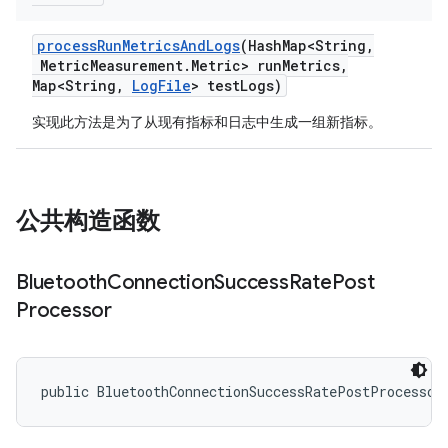
process
Run
Metrics
And
Logs
(Hash
Map<String
,
Metric
Measurement
.
Metric> run
Metrics
,
Map<String
,
Log
File
> test
Logs)
实现此方法是为了从现有指标和日志中生成一组新指标。
公共构造函数
Bluetooth
Connection
Success
Rate
Post
Processor
public BluetoothConnectionSuccessRatePostProcessor