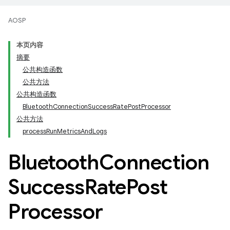
AOSP
本页内容
摘要
公共构造函数
公共方法
公共构造函数
Bluetooth
Connection
Success
Rate
Post
Processor
公共方法
process
Run
Metrics
And
Logs
Bluetooth
Connection
Success
Rate
Post
Processor