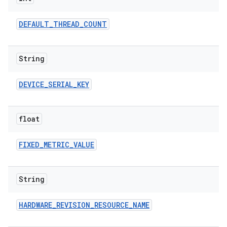
DEFAULT
_
THREAD
_
COUNT
String
DEVICE
_
SERIAL
_
KEY
float
FIXED
_
METRIC
_
VALUE
String
HARDWARE
_
REVISION
_
RESOURCE
_
NAME