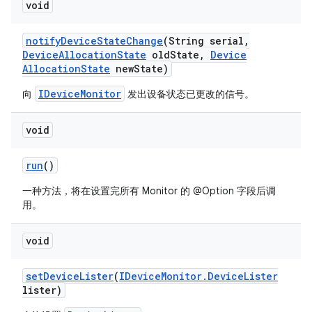
void
notify
Device
State
Change
(String serial
,
Device
Allocation
State
old
State
,
Device
Allocation
State
new
State)
IDeviceMonitor
向
发出设备状态已更改的信号。
void
run
()
一种方法，将在设置完所有 Monitor 的 @Option 字段后调
用。
void
set
Device
Lister
(
IDevice
Monitor
.
Device
Lister
lister)