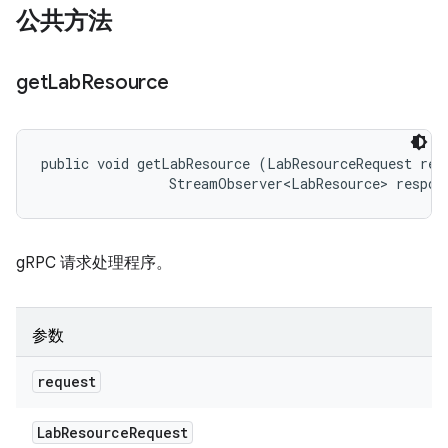
公共方法
get
Lab
Resource
public void getLabResource (LabResourceRequest requ
                StreamObserver<LabResource> respon
gRPC 请求处理程序。
参数
request
Lab
Resource
Request