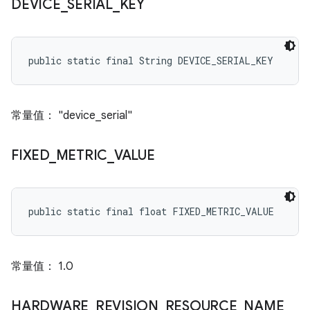
DEVICE
_
SERIAL
_
KEY
public static final String DEVICE_SERIAL_KEY
常量值： "device_serial"
FIXED
_
METRIC
_
VALUE
public static final float FIXED_METRIC_VALUE
常量值： 1.0
HARDWARE
_
REVISION
_
RESOURCE
_
NAME