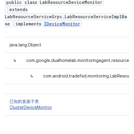
public class LabResourceDeviceMonitor
extends
LabResourceServiceGrpc.LabResourceServiceImplBa
se
implements
IDeviceMonitor
java.lang.Object
↳
com.google.dualhomelab.monitoringagent.resourcemo
↳
com.android.tradefed.monitoring.LabResourc
已知的直接子类
ClusterDeviceMonitor