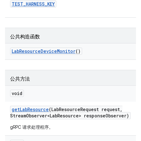
TEST
_
HARNESS
_
KEY
公共构造函数
Lab
Resource
Device
Monitor
()
公共方法
void
get
Lab
Resource
(Lab
Resource
Request request
,
Stream
Observer<Lab
Resource> response
Observer)
gRPC 请求处理程序。