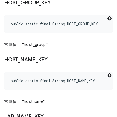
HOST
_
GROUP
_
KEY
public static final String HOST_GROUP_KEY
常量值： "host_group"
HOST
_
NAME
_
KEY
public static final String HOST_NAME_KEY
常量值： "hostname"
LAB
_
NAME
_
KEY