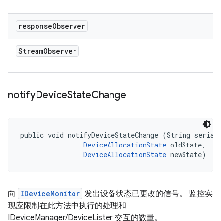
response
Observer
Stream
Observer
notify
Device
State
Change
public void notifyDeviceStateChange (String serial,
DeviceAllocationState
 oldState, 

DeviceAllocationState
 newState)
向
IDeviceMonitor
发出设备状态已更改的信号。 监控实
现应限制在此方法中执行的处理和
IDeviceManager/DeviceLister 交互的数量。