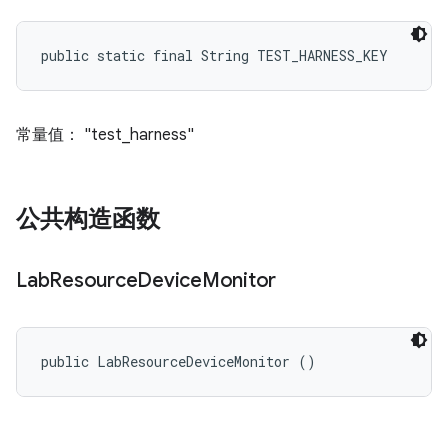
public static final String TEST_HARNESS_KEY
常量值： "test_harness"
公共构造函数
Lab
Resource
Device
Monitor
public LabResourceDeviceMonitor ()