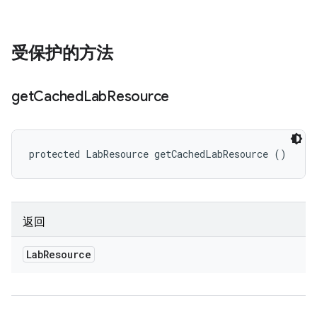
受保护的方法
get
Cached
Lab
Resource
protected LabResource getCachedLabResource ()
返回
Lab
Resource