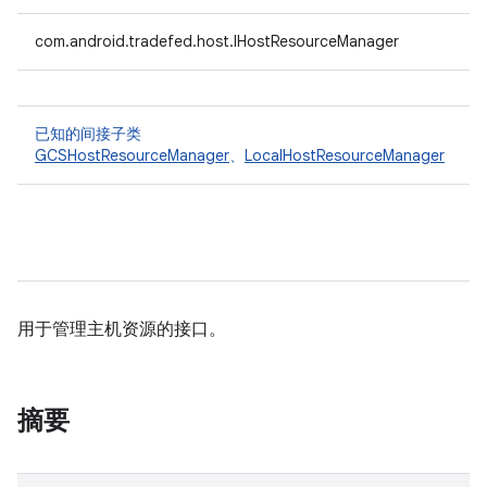
com.android.tradefed.host.IHostResourceManager
已知的间接子类
GCSHostResourceManager
、
LocalHostResourceManager
用于管理主机资源的接口。
摘要