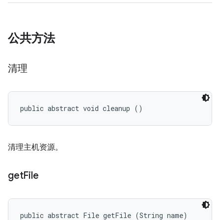
公共方法
清理
public abstract void cleanup ()
清理主机资源。
get
File
public abstract File getFile (String name)