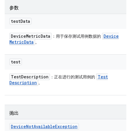
参数
test
Data
Device
Metric
Data
Device
：用于保存测试用例数据的
Metric
Data
。
test
Test
Description
Test
：正在进行的测试用例的
Description
。
抛出
Device
Not
Available
Exception