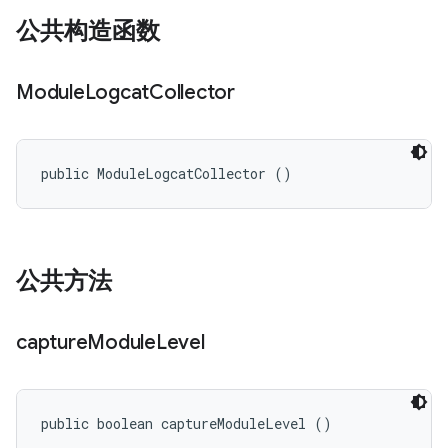
公共构造函数
Module
Logcat
Collector
public ModuleLogcatCollector ()
公共方法
capture
Module
Level
public boolean captureModuleLevel ()