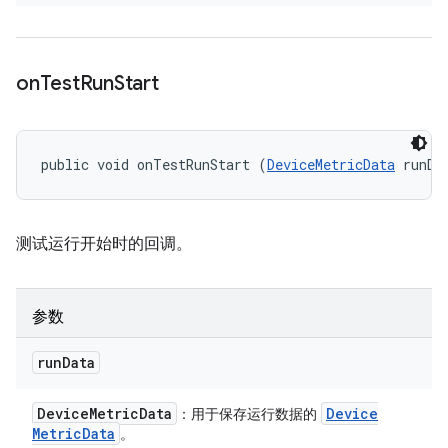
on
Test
Run
Start
public void onTestRunStart (
DeviceMetricData
 runDa
测试运行开始时的回调。
参数
run
Data
Device
Metric
Data
Device
：用于保存运行数据的
Metric
Data
。