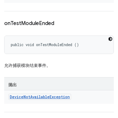
on
Test
Module
Ended
public void onTestModuleEnded ()
允许捕获模块结束事件。
抛出
Device
Not
Available
Exception