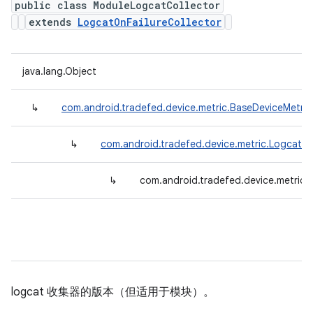
public class ModuleLogcatCollector
extends
LogcatOnFailureCollector
java.lang.Object
↳
com.android.tradefed.device.metric.BaseDeviceMetric
↳
com.android.tradefed.device.metric.LogcatOn
↳
com.android.tradefed.device.metric
logcat 收集器的版本（但适用于模块）。