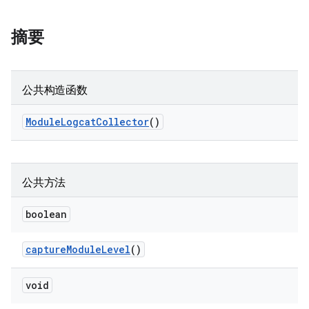
摘要
公共构造函数
Module
Logcat
Collector
()
公共方法
boolean
capture
Module
Level
()
void