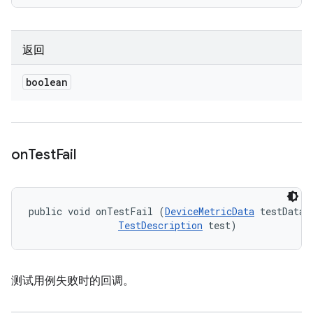
返回
boolean
on
Test
Fail
public void onTestFail (
DeviceMetricData
 testData, 
TestDescription
 test)
测试用例失败时的回调。