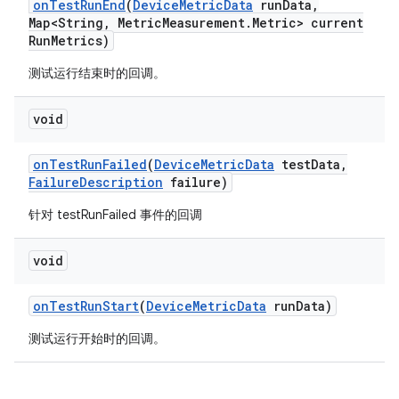
on
Test
Run
End
(
Device
Metric
Data
run
Data
,
Map<String
,
Metric
Measurement
.
Metric> current
Run
Metrics)
测试运行结束时的回调。
void
on
Test
Run
Failed
(
Device
Metric
Data
test
Data
,
Failure
Description
failure)
针对 testRunFailed 事件的回调
void
on
Test
Run
Start
(
Device
Metric
Data
run
Data)
测试运行开始时的回调。