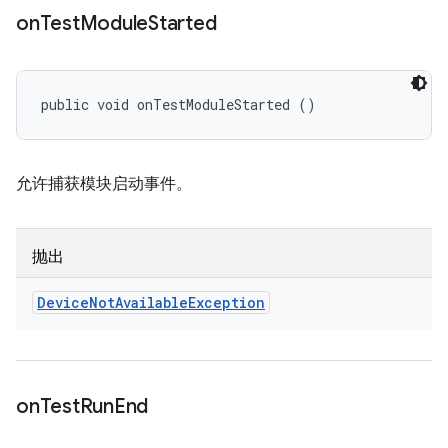
on
Test
Module
Started
public void onTestModuleStarted ()
允许捕获模块启动事件。
抛出
Device
Not
Available
Exception
on
Test
Run
End