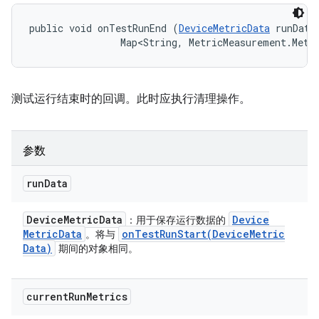
public void onTestRunEnd (
DeviceMetricData
 runData,
                Map<String, MetricMeasurement.Metr
测试运行结束时的回调。此时应执行清理操作。
参数
run
Data
Device
Metric
Data
Device
：用于保存运行数据的
Metric
Data
onTestRunStart(
Device
Metric
。将与
Data)
期间的对象相同。
current
Run
Metrics