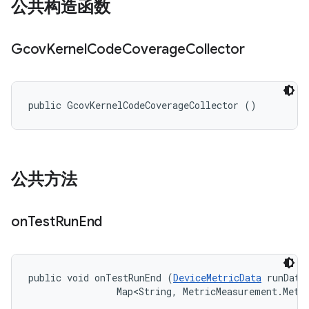
公共构造函数
Gcov
Kernel
Code
Coverage
Collector
public GcovKernelCodeCoverageCollector ()
公共方法
on
Test
Run
End
public void onTestRunEnd (
DeviceMetricData
 runData,
                Map<String, MetricMeasurement.Metr