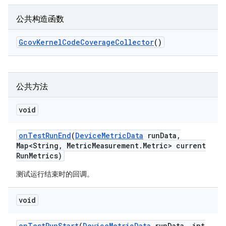
公共构造函数
Gcov
Kernel
Code
Coverage
Collector
()
公共方法
void
on
Test
Run
End
(
Device
Metric
Data
run
Data
,
Map<String
,
Metric
Measurement
.
Metric> current
Run
Metrics)
测试运行结束时的回调。
void
on
Test
Run
Start
(
Device
Metric
Data
run
Data
,
int