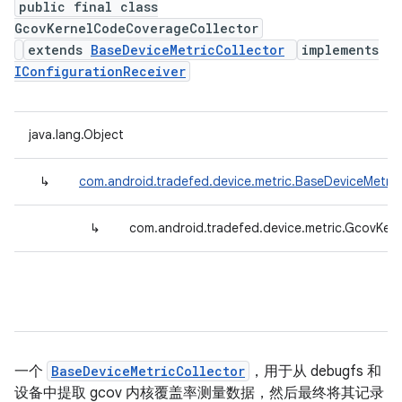
public final class
GcovKernelCodeCoverageCollector
extends
BaseDeviceMetricCollector
implements
IConfigurationReceiver
java.lang.Object
↳
com.android.tradefed.device.metric.BaseDeviceMetric
↳
com.android.tradefed.device.metric.GcovKer
一个
BaseDeviceMetricCollector
，用于从 debugfs 和
设备中提取 gcov 内核覆盖率测量数据，然后最终将其记录