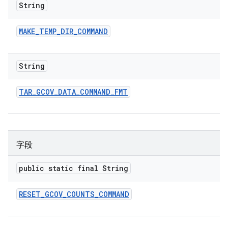
String
MAKE
_
TEMP
_
DIR
_
COMMAND
String
TAR
_
GCOV
_
DATA
_
COMMAND
_
FMT
字段
public static final String
RESET
_
GCOV
_
COUNTS
_
COMMAND