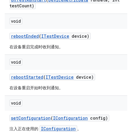
test
Count)
void
reboot
Ended
(
ITest
Device
device)
在设备重启完成时收到通知。
void
reboot
Started
(
ITest
Device
device)
在设备重启开始时收到通知。
void
set
Configuration
(
IConfiguration
config)
IConfiguration
注入正在使用的
。