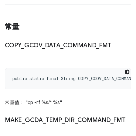
常量
COPY
_
GCOV
_
DATA
_
COMMAND
_
FMT
public static final String COPY_GCOV_DATA_COMMAND
常量值： "cp -rf %s/* %s"
MAKE
_
GCDA
_
TEMP
_
DIR
_
COMMAND
_
FMT