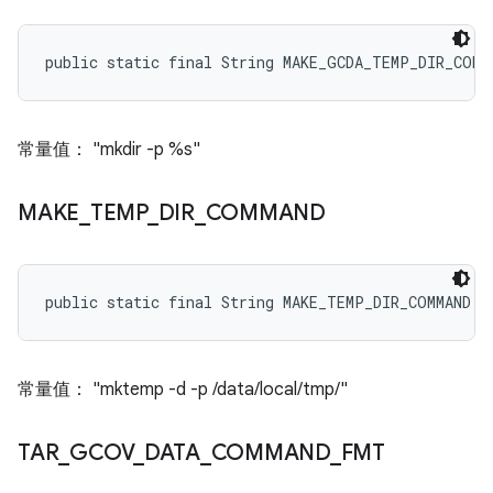
public static final String MAKE_GCDA_TEMP_DIR_COMM
常量值： "mkdir -p %s"
MAKE
_
TEMP
_
DIR
_
COMMAND
public static final String MAKE_TEMP_DIR_COMMAND
常量值： "mktemp -d -p /data/local/tmp/"
TAR
_
GCOV
_
DATA
_
COMMAND
_
FMT