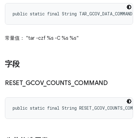
public static final String TAR_GCOV_DATA_COMMAND_F
常量值： "tar -czf %s -C %s %s"
字段
RESET
_
GCOV
_
COUNTS
_
COMMAND
public static final String RESET_GCOV_COUNTS_COMMA