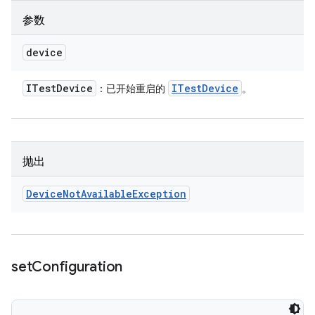
参数
device
ITest
Device
ITest
Device
：已开始重启的
。
抛出
Device
Not
Available
Exception
set
Configuration