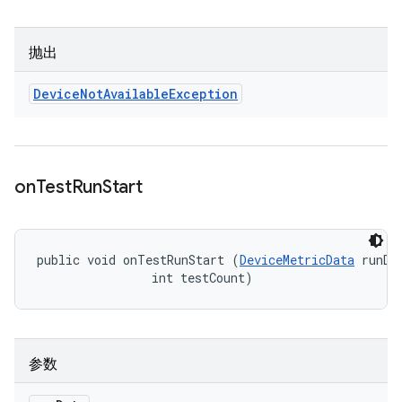
抛出
Device
Not
Available
Exception
on
Test
Run
Start
public void onTestRunStart (
DeviceMetricData
 runDat
                int testCount)
参数