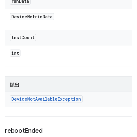
run
Data
Device
Metric
Data
test
Count
int
抛出
Device
Not
Available
Exception
reboot
Ended