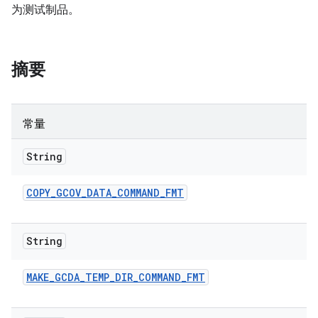
为测试制品。
摘要
常量
String
COPY
_
GCOV
_
DATA
_
COMMAND
_
FMT
String
MAKE
_
GCDA
_
TEMP
_
DIR
_
COMMAND
_
FMT