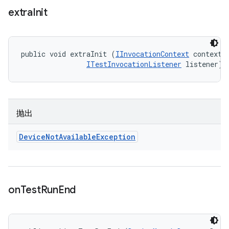
extra
Init
public void extraInit (
IInvocationContext
 context, 
ITestInvocationListener
 listener)
抛出
Device
Not
Available
Exception
on
Test
Run
End