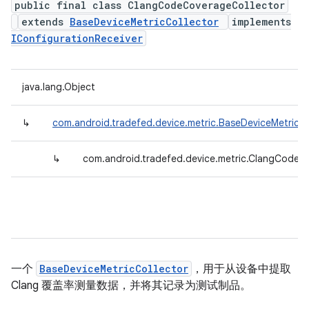
public final class ClangCodeCoverageCollector
extends
BaseDeviceMetricCollector
implements
IConfigurationReceiver
java.lang.Object
↳
com.android.tradefed.device.metric.BaseDeviceMetricCo
↳
com.android.tradefed.device.metric.ClangCodeC
一个
BaseDeviceMetricCollector
，用于从设备中提取
Clang 覆盖率测量数据，并将其记录为测试制品。