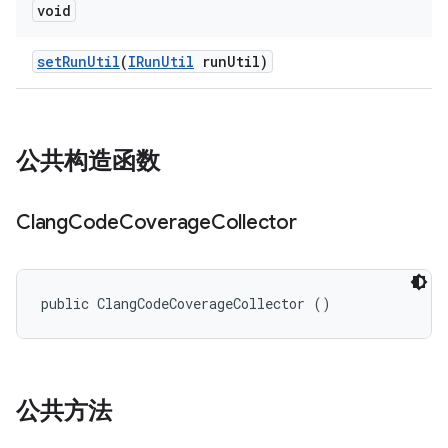
void
set
Run
Util
(
IRun
Util
run
Util)
公共构造函数
Clang
Code
Coverage
Collector
public ClangCodeCoverageCollector ()
公共方法