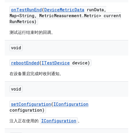
on
Test
Run
End
(
Device
Metric
Data
run
Data
,
Map<String
,
Metric
Measurement
.
Metric> current
Run
Metrics)
测试运行结束时的回调。
void
reboot
Ended
(
ITest
Device
device)
在设备重启完成时收到通知。
void
set
Configuration
(
IConfiguration
configuration)
IConfiguration
注入正在使用的
。