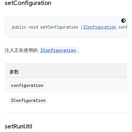
set
Configuration
public void setConfiguration (
IConfiguration
 confi
注入正在使用的
IConfiguration
。
参数
configuration
IConfiguration
set
Run
Util