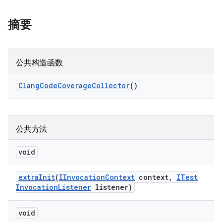
摘要
公共构造函数
Clang
Code
Coverage
Collector
()
公共方法
void
extra
Init
(
IInvocation
Context
context
,
ITest
Invocation
Listener
listener)
void