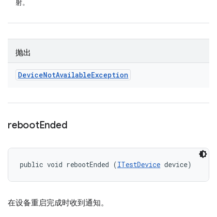
射。
抛出
Device
Not
Available
Exception
reboot
Ended
public void rebootEnded (
ITestDevice
 device)
在设备重启完成时收到通知。