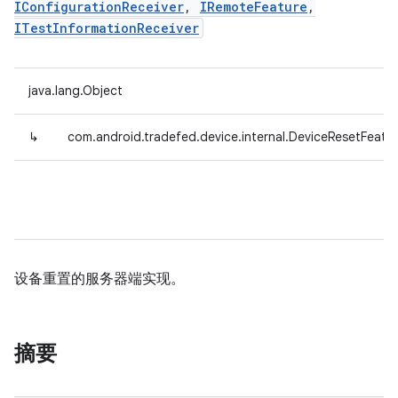
IConfigurationReceiver
,
IRemoteFeature
,
ITestInformationReceiver
java.lang.Object
↳
com.android.tradefed.device.internal.DeviceResetFeatu
设备重置的服务器端实现。
摘要