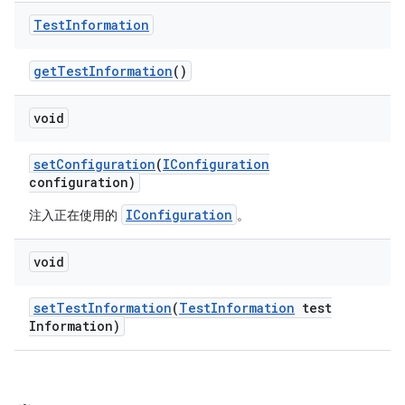
Test
Information
get
Test
Information
()
void
set
Configuration
(
IConfiguration
configuration)
IConfiguration
注入正在使用的
。
void
set
Test
Information
(
Test
Information
test
Information)