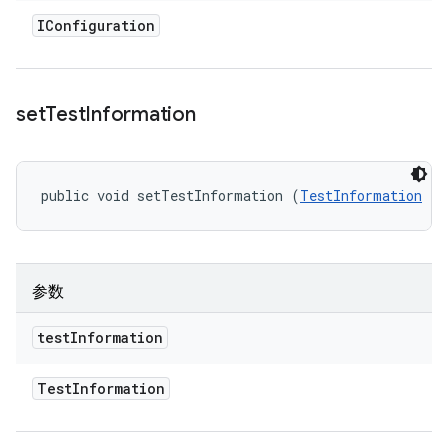
IConfiguration
set
Test
Information
public void setTestInformation (
TestInformation
 te
参数
test
Information
Test
Information