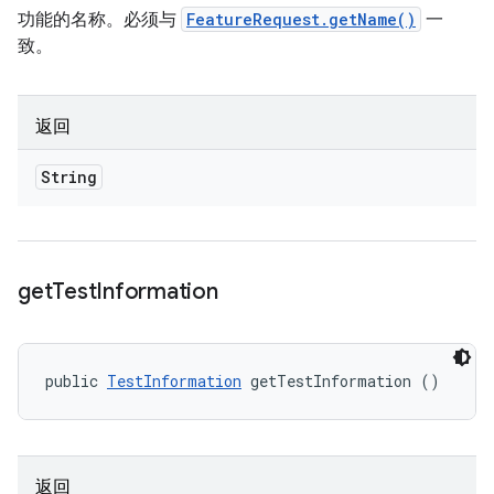
功能的名称。必须与
FeatureRequest.getName()
一
致。
返回
String
get
Test
Information
public 
TestInformation
 getTestInformation ()
返回