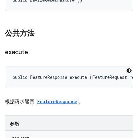
public DeviceResetFeature ()
公共方法
execute
public FeatureResponse execute (FeatureRequest req
根据请求返回
FeatureResponse
。
参数