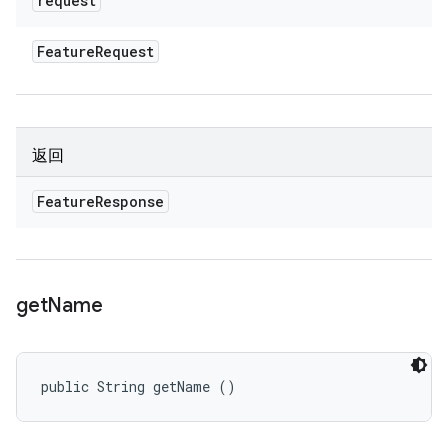
request
Feature
Request
返回
Feature
Response
get
Name
public String getName ()