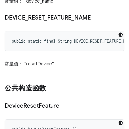
常量值： "device_name"
DEVICE
_
RESET
_
FEATURE
_
NAME
public static final String DEVICE_RESET_FEATURE_NA
常量值： "resetDevice"
公共构造函数
Device
Reset
Feature