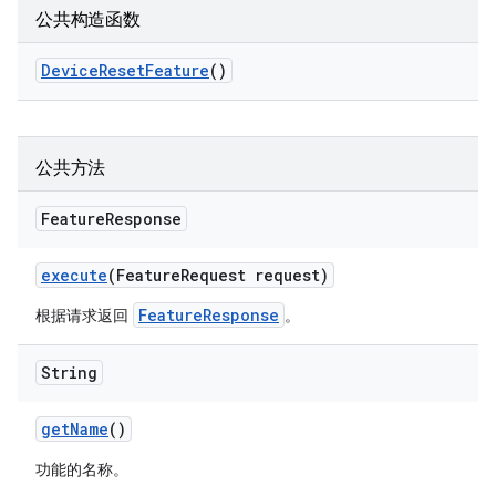
公共构造函数
Device
Reset
Feature
()
公共方法
Feature
Response
execute
(Feature
Request request)
FeatureResponse
根据请求返回
。
String
get
Name
()
功能的名称。