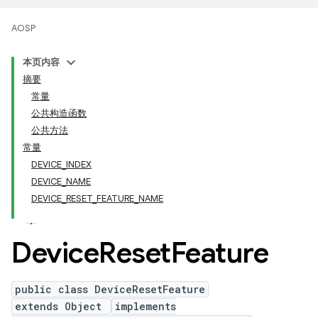
AOSP
本页内容
摘要
常量
公共构造函数
公共方法
常量
DEVICE_INDEX
DEVICE_NAME
DEVICE_RESET_FEATURE_NAME
Device
Reset
Feature
public class DeviceResetFeature
extends Object
implements