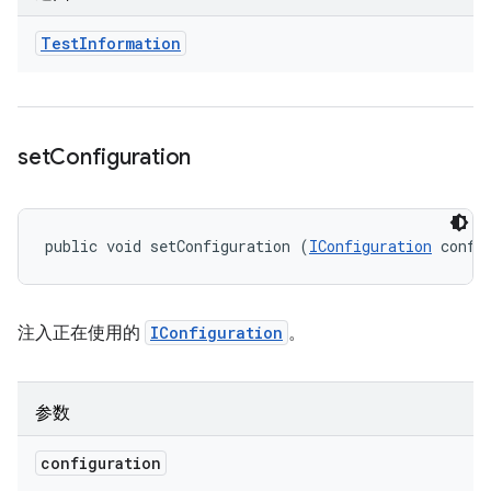
Test
Information
set
Configuration
public void setConfiguration (
IConfiguration
 confi
注入正在使用的
IConfiguration
。
参数
configuration