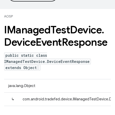
AOSP
IManaged
Test
Device
.
Device
Event
Response
public static class
IManagedTestDevice.DeviceEventResponse
extends Object
java.lang.Object
↳
com.android.tradefed.device.IManagedTestDevice.De