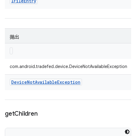
IFile
Entry
抛出
com.android.tradefed.device.DeviceNotAvailableException
Device
Not
Available
Exception
get
Children