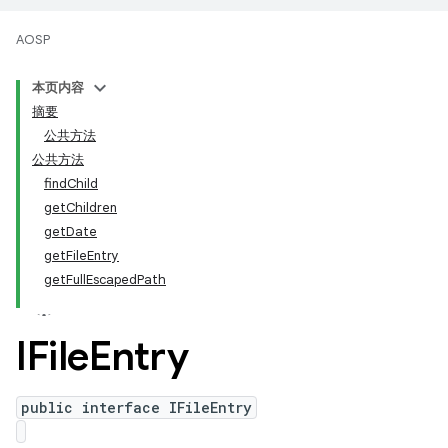
AOSP
本页内容
摘要
公共方法
公共方法
findChild
getChildren
getDate
getFileEntry
getFullEscapedPath
IFile
Entry
public interface IFileEntry