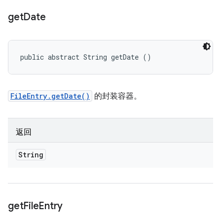
get
Date
public abstract String getDate ()
FileEntry.getDate()
的封装容器。
返回
String
get
File
Entry