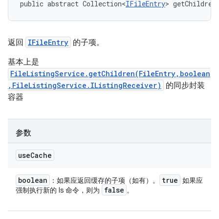
public abstract Collection<
IFileEntry
> getChildren
返回
IFileEntry
的子项。
基本上是
FileListingService.getChildren(FileEntry,boolean
,FileListingService.IListingReceiver)
的同步封装
容器
参数
use
Cache
boolean
true
：如果应返回缓存的子项（如有）。
如果应
false
强制执行新的 ls 命令，则为
。