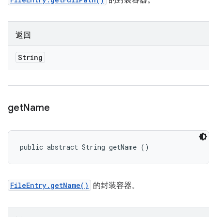
的封装容器。
返回
String
get
Name
public abstract String getName ()
FileEntry.getName()
的封装容器。