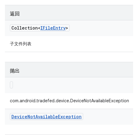
返回
Collection<
IFile
Entry
>
子文件列表
抛出
com.android.tradefed.device.DeviceNotAvailableException
Device
Not
Available
Exception