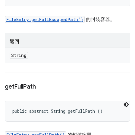
FileEntry.getFullEscapedPath()
的封装容器。
返回
String
get
Full
Path
public abstract String getFullPath ()
FileEntry.getFullPath()