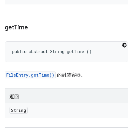
get
Time
public abstract String getTime ()
FileEntry.getTime()
的封装容器。
返回
String