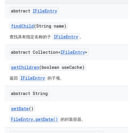
abstract
IFile
Entry
find
Child
(String name)
IFileEntry
查找具有指定名称的子
。
abstract Collection<
IFile
Entry
>
get
Children
(boolean use
Cache)
IFileEntry
返回
的子项。
abstract String
get
Date
()
FileEntry.getDate()
的封装容器。