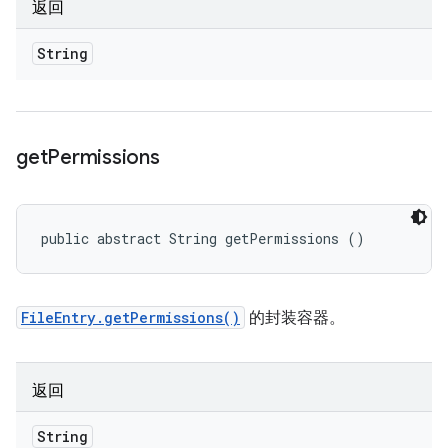
返回
String
get
Permissions
public abstract String getPermissions ()
FileEntry.getPermissions()
的封装容器。
返回
String