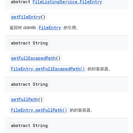
abstract
File
Listing
Service
.
File
Entry
get
File
Entry
()
FileEntry
返回对 ddmlib
的引用。
abstract String
get
Full
Escaped
Path
()
FileEntry.getFullEscapedPath()
的封装容器。
abstract String
get
Full
Path
()
FileEntry.getFullPath()
的封装容器。
abstract String