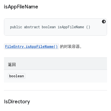
is
App
File
Name
public abstract boolean isAppFileName ()
FileEntry.isAppFileName()
的封装容器。
返回
boolean
Is
Directory