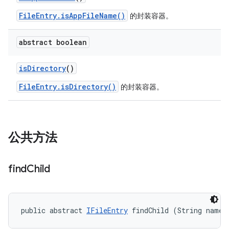
FileEntry.isAppFileName()
的封装容器。
abstract boolean
is
Directory
()
FileEntry.isDirectory()
的封装容器。
公共方法
find
Child
public abstract 
IFileEntry
 findChild (String name)