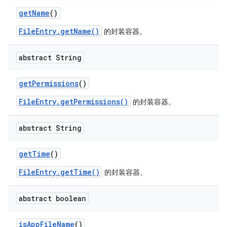
get
Name
()
FileEntry.getName()
的封装容器。
abstract String
get
Permissions
()
FileEntry.getPermissions()
的封装容器。
abstract String
get
Time
()
FileEntry.getTime()
的封装容器。
abstract boolean
is
App
File
Name
()