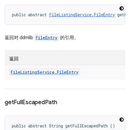
public abstract 
FileListingService.FileEntry
 getFi
返回对 ddmlib
FileEntry
的引用。
返回
File
Listing
Service
.
File
Entry
get
Full
Escaped
Path
public abstract String getFullEscapedPath ()