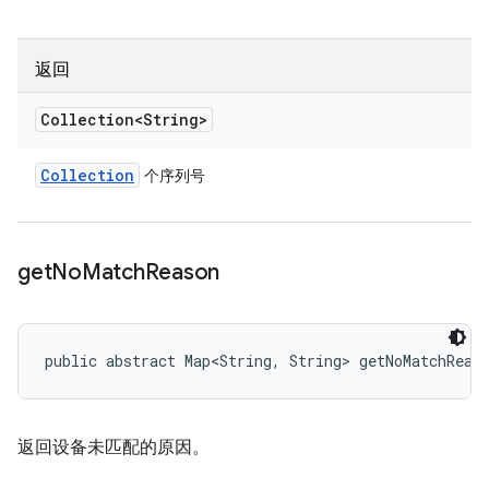
返回
Collection<String>
Collection
个序列号
get
No
Match
Reason
public abstract Map<String, String> getNoMatchReas
返回设备未匹配的原因。