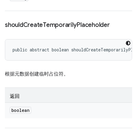
should
Create
Temporarily
Placeholder
public abstract boolean shouldCreateTemporarilyPla
根据元数据创建临时占位符。
返回
boolean