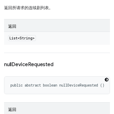
返回所请求的连续剧列表。
返回
List<String>
null
Device
Requested
public abstract boolean nullDeviceRequested ()
返回