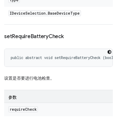
IDevice
Selection
.
Base
Device
Type
set
Require
Battery
Check
public abstract void setRequireBatteryCheck (boole
设置是否要进行电池检查。
参数
require
Check