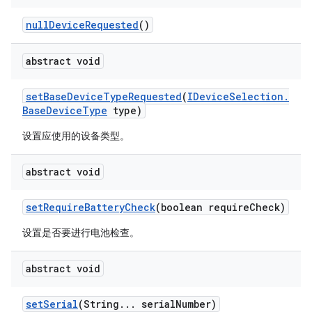
null
Device
Requested
()
abstract void
set
Base
Device
Type
Requested
(
IDevice
Selection
.
Base
Device
Type
type)
设置应使用的设备类型。
abstract void
set
Require
Battery
Check
(boolean require
Check)
设置是否要进行电池检查。
abstract void
set
Serial
(String
.
.
.
serial
Number)