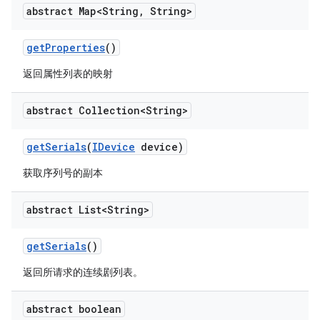
abstract Map<String
,
String>
get
Properties
()
返回属性列表的映射
abstract Collection<String>
get
Serials
(
IDevice
device)
获取序列号的副本
abstract List<String>
get
Serials
()
返回所请求的连续剧列表。
abstract boolean