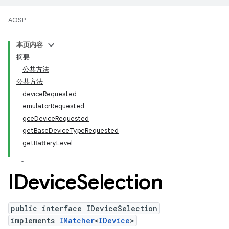
AOSP
本页内容
摘要
公共方法
公共方法
deviceRequested
emulatorRequested
gceDeviceRequested
getBaseDeviceTypeRequested
getBatteryLevel
IDevice
Selection
public interface IDeviceSelection
implements
IMatcher
<
IDevice
>