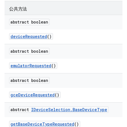
公共方法
abstract boolean
device
Requested
()
abstract boolean
emulator
Requested
()
abstract boolean
gce
Device
Requested
()
abstract
IDevice
Selection
.
Base
Device
Type
get
Base
Device
Type
Requested
()