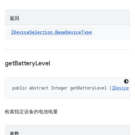
返回
IDevice
Selection
.
Base
Device
Type
get
Battery
Level
public abstract Integer getBatteryLevel (
IDevice
 d
检索指定设备的电池电量
参数