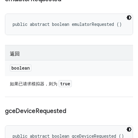
public abstract boolean emulatorRequested ()
返回
boolean
true
如果已请求模拟器，则为
gce
Device
Requested
public abstract boolean gceDeviceRequested ()