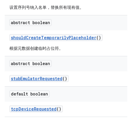
设置序列号纳入名单，替换所有现有值。
abstract boolean
should
Create
Temporarily
Placeholder
()
根据元数据创建临时占位符。
abstract boolean
stub
Emulator
Requested
()
default boolean
tcp
Device
Requested
()