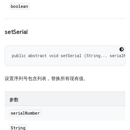
boolean
set
Serial
public abstract void setSerial (String... serialNu
设置序列号包含列表，替换所有现有值。
参数
serial
Number
String