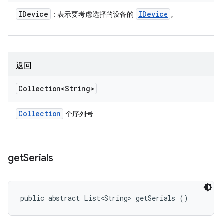
IDevice
IDevice
：表示要考虑选择的设备的
。
返回
Collection<String>
Collection
个序列号
get
Serials
public abstract List<String> getSerials ()