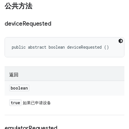
公共方法
device
Requested
public abstract boolean deviceRequested ()
返回
boolean
true
如果已申请设备
emulator
Requested