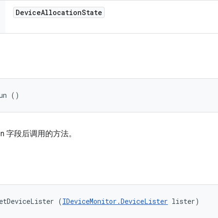
Device
Allocation
State
un ()
on 字段后调用的方法。
etDeviceLister (
IDeviceMonitor.DeviceLister
 lister)