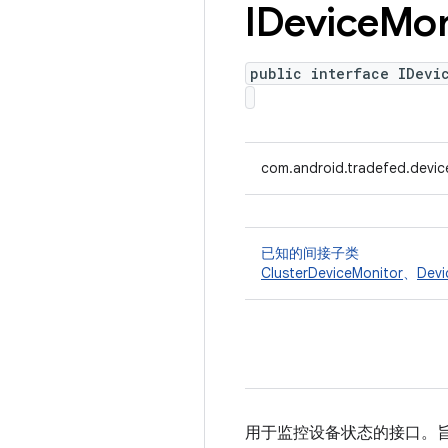
IDevice
Mon
public interface IDevi
com.android.tradefed.devic
已知的间接子类
ClusterDeviceMonitor
、
Devi
用于监控设备状态的接口。