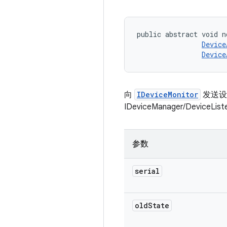
public abstract void n
Device
Device
向
IDeviceMonitor
发送设
IDeviceManager/DeviceLi
参数
serial
old
State