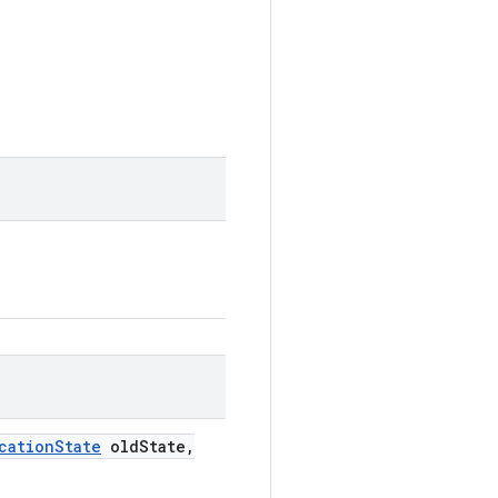
cation
State
old
State
,