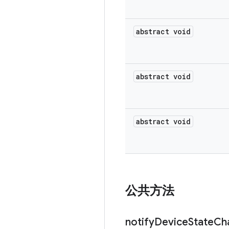
abstract void
abstract void
abstract void
公共方法
notify
Device
State
Ch