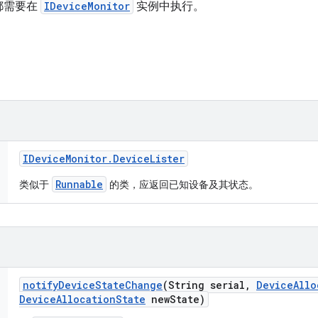
都需要在
IDeviceMonitor
实例中执行。
IDevice
Monitor
.
Device
Lister
Runnable
类似于
的类，应返回已知设备及其状态。
notify
Device
State
Change
(String serial
,
Device
Allo
Device
Allocation
State
new
State)