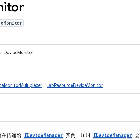
itor
ceMonitor
e.IDeviceMonitor
ceMonitorMultiplexer
、
LabResourceDeviceMonitor
旨在传递给
IDeviceManager
实例，届时
IDeviceManager
会