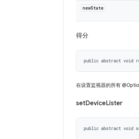
new
State
得分
public abstract void r
在设置监视器的所有 @Opti
set
Device
Lister
public abstract void s