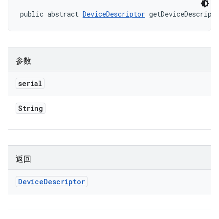
public abstract 
DeviceDescriptor
 getDeviceDescript
参数
serial
String
返回
Device
Descriptor