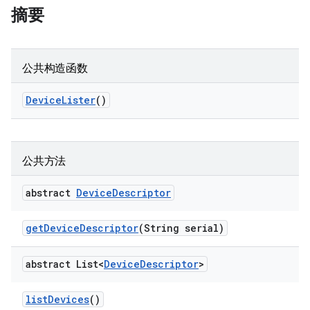
摘要
公共构造函数
Device
Lister
()
公共方法
abstract
Device
Descriptor
get
Device
Descriptor
(String serial)
abstract List<
Device
Descriptor
>
list
Devices
()