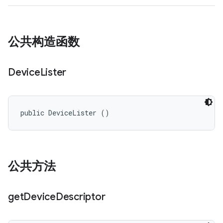
公共构造函数
Device
Lister
public DeviceLister ()
公共方法
get
Device
Descriptor