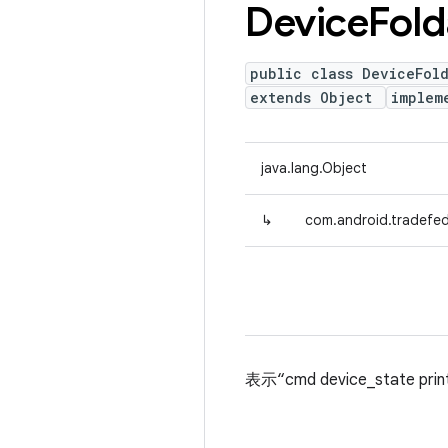
Device
Fold
public class DeviceFol
extends Object
implem
java.lang.Object
↳
com.android.tradefed
表示“cmd device_state 