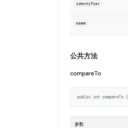
identifier
name
公共方法
compare
To
public int compareTo 
参数