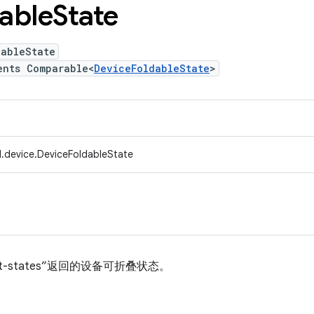
able
State
dableState
ents Comparable<
DeviceFoldableState
>
.device.DeviceFoldableState
print-states”返回的设备可折叠状态。