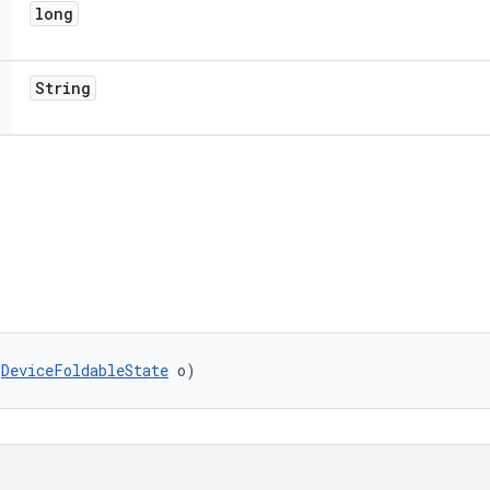
long
String
(
DeviceFoldableState
 o)