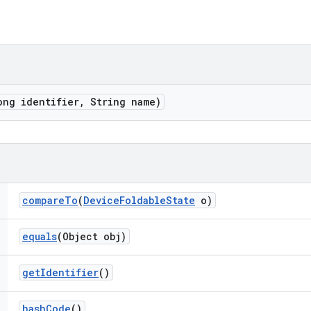
ong identifier
,
String name)
compare
To
(
Device
Foldable
State
o)
equals
(Object obj)
get
Identifier
()
hash
Code
()