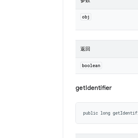
参数
obj
返回
boolean
get
Identifier
public long getIdentif