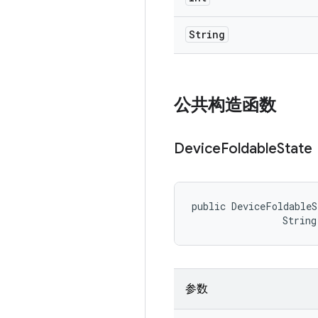
String
公共构造函数
Device
Foldable
State
public DeviceFoldableS
                String
参数