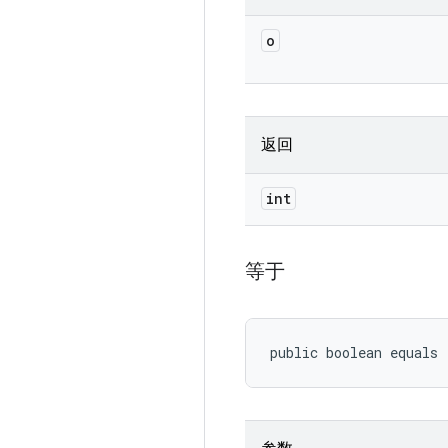
o
返回
int
等于
public boolean equals