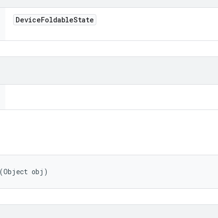
Device
Foldable
State
 (Object obj)