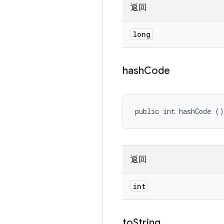
返回
long
hash
Code
public int hashCode ()
返回
int
to
String