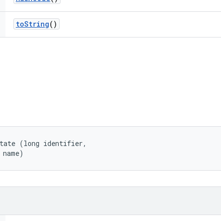
to
String
()
tate (long identifier, 

 name)