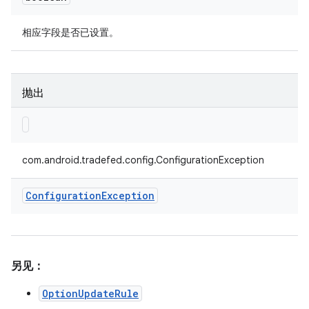
相应字段是否已设置。
抛出
com.android.tradefed.config.ConfigurationException
Configuration
Exception
另见：
OptionUpdateRule