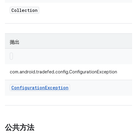
Collection
抛出
com.android.tradefed.config.ConfigurationException
Configuration
Exception
公共方法