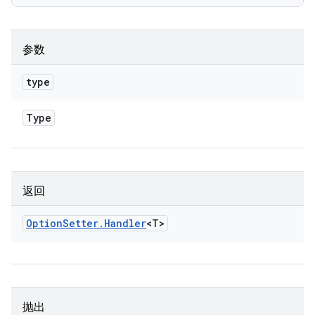
参数
type
Type
返回
Option
Setter
.
Handler
<T>
抛出