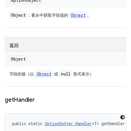
option
Object
Object
Object
：要从中获取字段值的
。
返回
Object
Object
null
字段的值（以
或
形式表示）
get
Handler
public static 
OptionSetter.Handler
<T> getHandler (