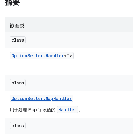
摘要
嵌套类
class
Option
Setter
.
Handler
<T>
class
Option
Setter
.
Map
Handler
Handler
用于处理 Map 字段值的
。
class