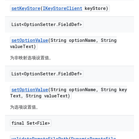
set
Key
Store
(
IKey
Store
Client
key
Store)
List<Option
Setter
.
Field
Def>
set
Option
Value
(String option
Name
,
String
value
Text)
为非映射选项设置值。
List<Option
Setter
.
Field
Def>
set
Option
Value
(String option
Name
,
String key
Text
,
String value
Text)
为选项设置值。
final Set<File>
validate
Remote
File
Path
(
Dynamic
Remote
File