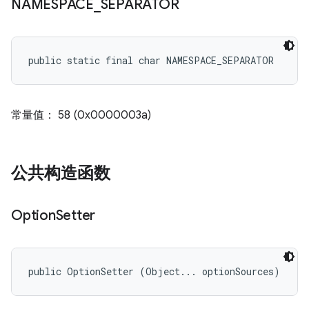
NAMESPACE
_
SEPARATOR
public static final char NAMESPACE_SEPARATOR
常量值： 58 (0x0000003a)
公共构造函数
Option
Setter
public OptionSetter (Object... optionSources)