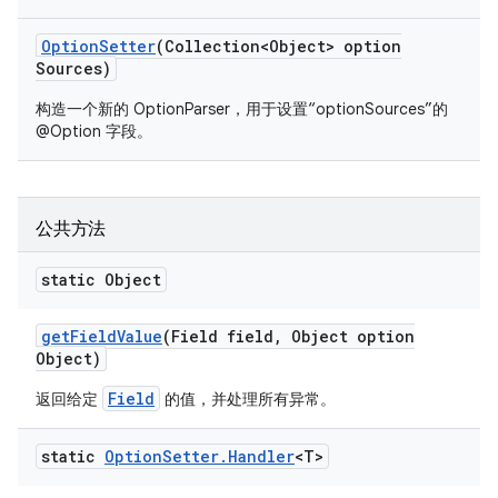
Option
Setter
(Collection<Object> option
Sources)
构造一个新的 OptionParser，用于设置“optionSources”的
@Option 字段。
公共方法
static Object
get
Field
Value
(Field field
,
Object option
Object)
Field
返回给定
的值，并处理所有异常。
static
Option
Setter
.
Handler
<T>