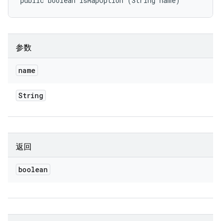
public boolean isMapOption (String name)
参数
name
String
返回
boolean