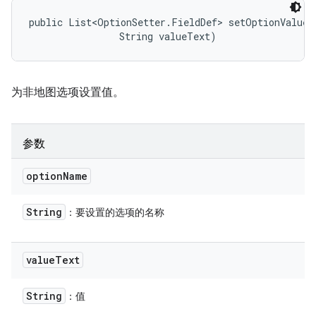
public List<OptionSetter.FieldDef> setOptionValue (
                String valueText)
为非地图选项设置值。
参数
option
Name
String
：要设置的选项的名称
value
Text
String
：值