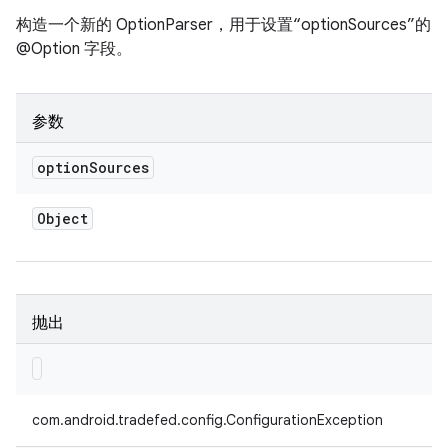
构造一个新的 OptionParser，用于设置“optionSources”的
@Option 字段。
参数
option
Sources
Object
抛出
com.android.tradefed.config.ConfigurationException