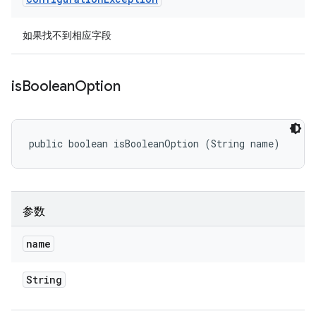
如果找不到相应字段
is
Boolean
Option
public boolean isBooleanOption (String name)
参数
name
String