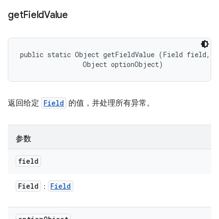
get
Field
Value
public static Object getFieldValue (Field field, 

                Object optionObject)
返回给定
Field
的值，并处理所有异常。
参数
field
Field
Field
：