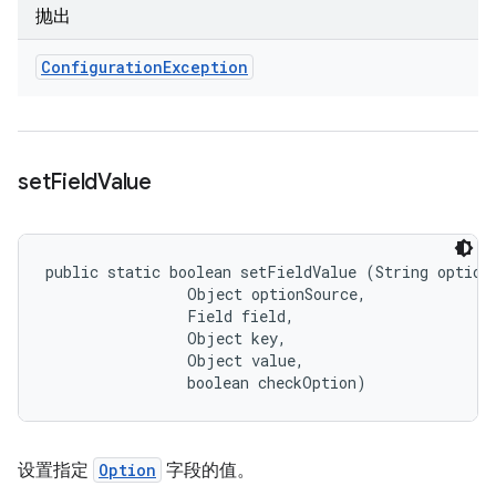
抛出
Configuration
Exception
set
Field
Value
public static boolean setFieldValue (String optionN
                Object optionSource, 

                Field field, 

                Object key, 

                Object value, 

                boolean checkOption)
设置指定
Option
字段的值。