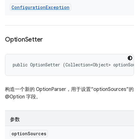
Configuration
Exception
Option
Setter
public OptionSetter (Collection<Object> optionSour
构造一个新的 OptionParser，用于设置“optionSources”的
@Option 字段。
参数
option
Sources