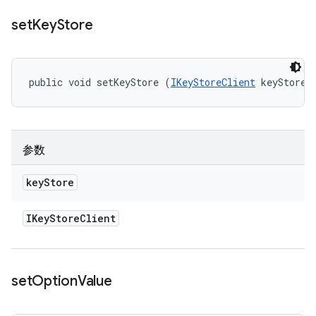
set
Key
Store
public void setKeyStore (
IKeyStoreClient
 keyStore)
参数
key
Store
IKey
Store
Client
set
Option
Value