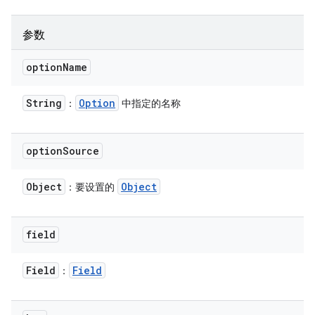
参数
option
Name
String
Option
：
中指定的名称
option
Source
Object
Object
：要设置的
field
Field
Field
：