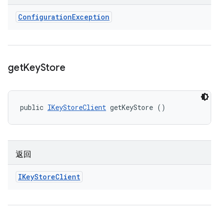
Configuration
Exception
get
Key
Store
public 
IKeyStoreClient
 getKeyStore ()
返回
IKey
Store
Client