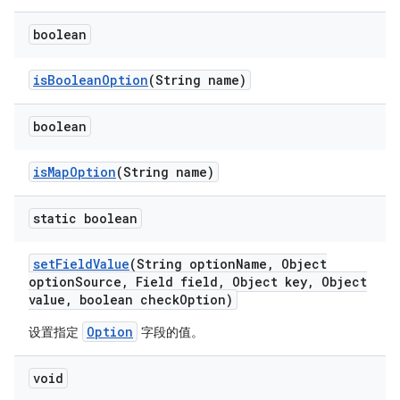
boolean
is
Boolean
Option
(String name)
boolean
is
Map
Option
(String name)
static boolean
set
Field
Value
(String option
Name
,
Object
option
Source
,
Field field
,
Object key
,
Object
value
,
boolean check
Option)
Option
设置指定
字段的值。
void