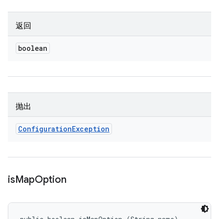
返回
boolean
抛出
Configuration
Exception
is
Map
Option