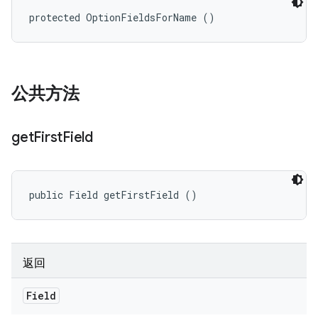
protected OptionFieldsForName ()
公共方法
get
First
Field
public Field getFirstField ()
返回
Field