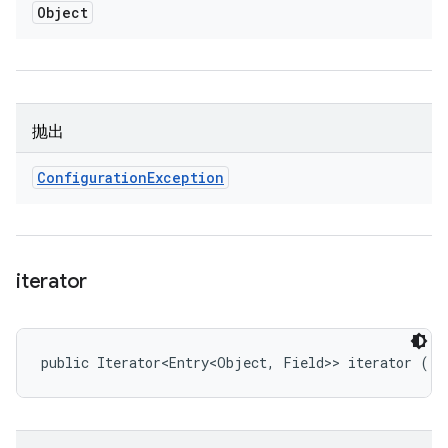
Object
抛出
Configuration
Exception
iterator
public Iterator<Entry<Object, Field>> iterator ()