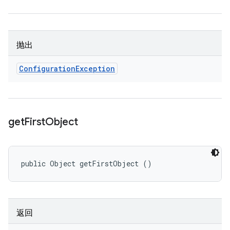
抛出
Configuration
Exception
get
First
Object
public Object getFirstObject ()
返回