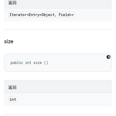
返回
Iterator<Entry<Object
,
Field>>
size
public int size ()
返回
int