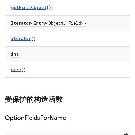
get
First
Object
()
Iterator<Entry<Object
,
Field>>
iterator
()
int
size
()
受保护的构造函数
Option
Fields
For
Name