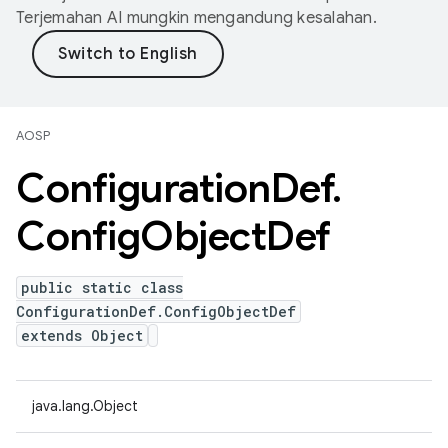
Terjemahan AI mungkin mengandung kesalahan.
AOSP
Configuration
Def
.
Config
Object
Def
public static class
ConfigurationDef.ConfigObjectDef
extends Object
java.lang.Object