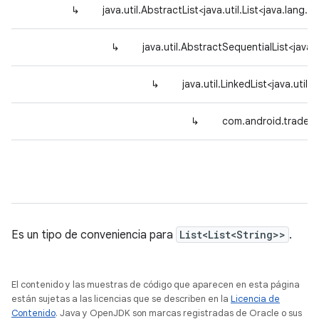
↳
java.util.AbstractList<java.util.List<java.lang.S
↳
java.util.AbstractSequentialList<java.u
↳
java.util.LinkedList<java.util.
↳
com.android.tradef
Es un tipo de conveniencia para
List<List<String>>
.
El contenido y las muestras de código que aparecen en esta página
están sujetas a las licencias que se describen en la
Licencia de
Contenido
. Java y OpenJDK son marcas registradas de Oracle o sus