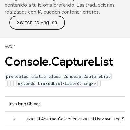
contenido a tu idioma preferido. Las traducciones
realizadas con IA pueden contener errores.
AOSP
Console
.
Capture
List
protected static class Console.CaptureList
extends LinkedList<List<String>>
java.lang.Object
↳
java.util.AbstractCollection<java.util.List<java.lang.Str