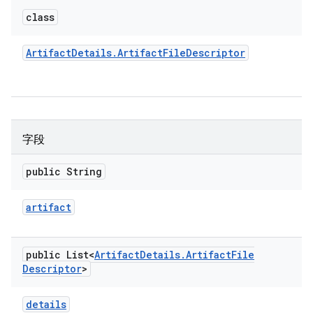
class
Artifact
Details
.
Artifact
File
Descriptor
字段
public String
artifact
public List<
Artifact
Details
.
Artifact
File
Descriptor
>
details