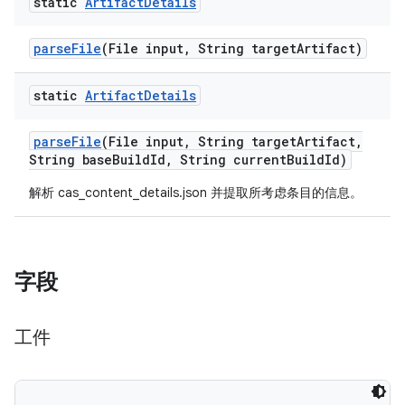
static
Artifact
Details
parse
File
(File input
,
String target
Artifact)
static
Artifact
Details
parse
File
(File input
,
String target
Artifact
,
String base
Build
Id
,
String current
Build
Id)
解析 cas_content_details.json 并提取所考虑条目的信息。
字段
工件