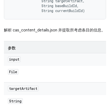
                String targetArtifact, 

                String baseBuildId, 

                String currentBuildId)
解析 cas_content_details.json 并提取所考虑条目的信息。
参数
input
File
target
Artifact
String