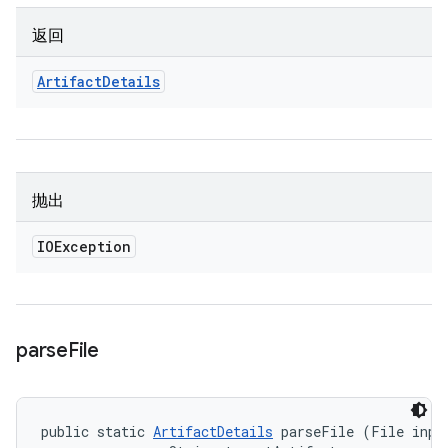
返回
Artifact
Details
抛出
IOException
parse
File
public static 
ArtifactDetails
 parseFile (File input