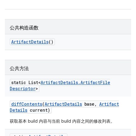
公共构造函数
Artifact
Details
()
公共方法
static List<
Artifact
Details
.
Artifact
File
Descriptor
>
diff
Contents
(
Artifact
Details
base
,
Artifact
Details
current)
获取基本 build 内容与当前 build 内容之间的修改列表。