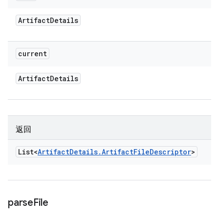
Artifact
Details
current
Artifact
Details
返回
List<
Artifact
Details
.
Artifact
File
Descriptor
>
parse
File