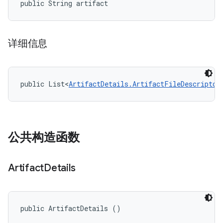
public String artifact
详细信息
public List<
ArtifactDetails.ArtifactFileDescriptor
公共构造函数
Artifact
Details
public ArtifactDetails ()