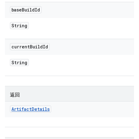
base
Build
Id
String
current
Build
Id
String
返回
Artifact
Details