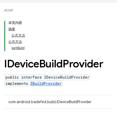
AOSP
本页内容
摘要
公共方法
公共方法
getBuild
IDevice
Build
Provider
public interface IDeviceBuildProvider
implements
IBuildProvider
com.android.tradefed.build.IDeviceBuildProvider