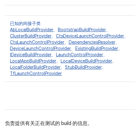
已知的间接子类
AbLocalBuildProvider
、
BootstrapBuildProvider
、
ClusterBuildProvider
、
CtsDeviceLaunchControlProvider
、
CtsLaunchControlProvider
、
DependenciesResolver
、
DeviceLaunchControlProvider
、
ExistingBuildProvider
、
IDeviceBuildProvider
、
LaunchControlProvider
、
LocalAppBuildProvider
、
LocalDeviceBuildProvider
、
LocalFolderBuildProvider
、
StubBuildProvider
、
TfLaunchControlProvider
负责提供有关正在测试的 build 的信息。