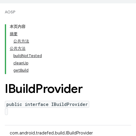
AOSP
本页内容
摘要
公共方法
公共方法
buildNotTested
cleanUp
getBuild
IBuild
Provider
public interface IBuildProvider
com.android.tradefed.build.IBuildProvider