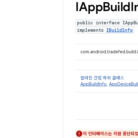
IApp
Build
I
public interface IAppB
implements
IBuildInfo
com.android.tradefed.build.
알려진 간접 하위 클래스
AppBuildInfo
,
AppDeviceBuil
이 인터페이스는 지원 중단되