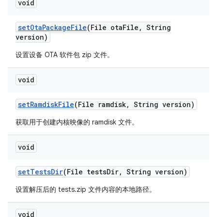
void
set
Ota
Package
File
(File ota
File
,
String
version)
设置设备 OTA 软件包 zip 文件。
void
set
Ramdisk
File
(File ramdisk
,
String version)
获取用于创建内核映像的 ramdisk 文件。
void
set
Tests
Dir
(File tests
Dir
,
String version)
设置解压后的 tests.zip 文件内容的本地路径。
void