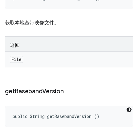
获取本地基带映像文件。
返回
File
get
Baseband
Version
public String getBasebandVersion ()