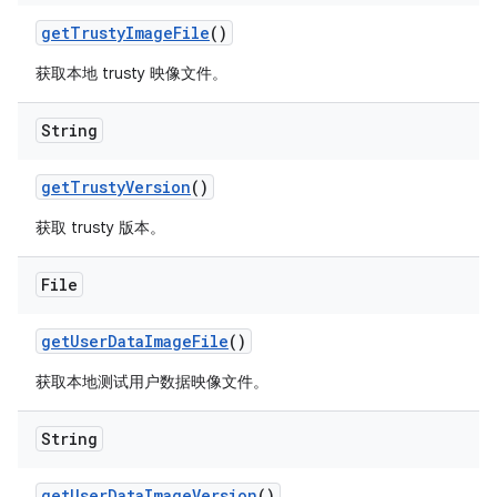
get
Trusty
Image
File
()
获取本地 trusty 映像文件。
String
get
Trusty
Version
()
获取 trusty 版本。
File
get
User
Data
Image
File
()
获取本地测试用户数据映像文件。
String
get
User
Data
Image
Version
()