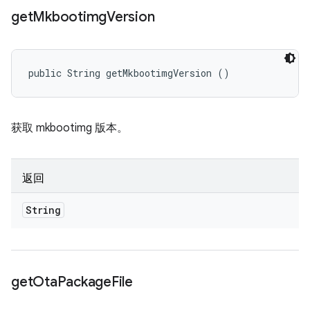
get
Mkbootimg
Version
public String getMkbootimgVersion ()
获取 mkbootimg 版本。
返回
String
get
Ota
Package
File