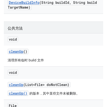
Device
Build
Info
(String build
Id
,
String build
Target
Name)
公共方法
void
clean
Up
()
清理所有临时 build 文件
void
clean
Up
(List<File> do
Not
Clean)
cleanUp()
的版本，其中某些文件未被删除。
File