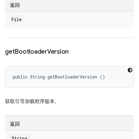
返回
File
get
Bootloader
Version
public String getBootloaderVersion ()
获取引导加载程序版本。
返回
String