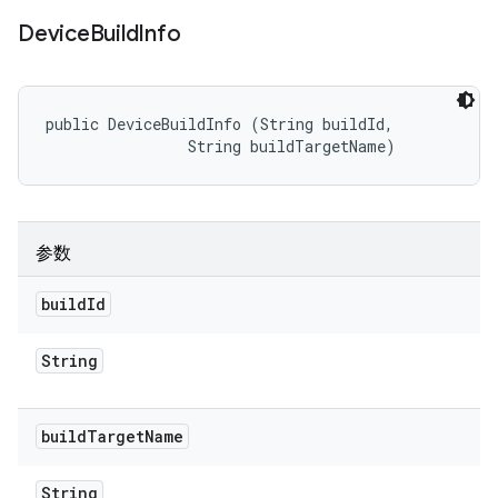
Device
Build
Info
public DeviceBuildInfo (String buildId, 

                String buildTargetName)
参数
build
Id
String
build
Target
Name
String