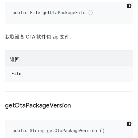
public File getOtaPackageFile ()
获取设备 OTA 软件包 zip 文件。
返回
File
get
Ota
Package
Version
public String getOtaPackageVersion ()