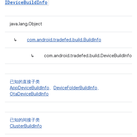
IDeviceBuildInfo
java.lang.Object
↳
com.android.tradefed.build.BuildInfo
↳
com.android.tradefed.build.DeviceBuildInfo
已知的直接子类
AppDeviceBuildInfo
、
DeviceFolderBuildInfo
、
OtaDeviceBuildInfo
已知的间接子类
ClusterBuildInfo