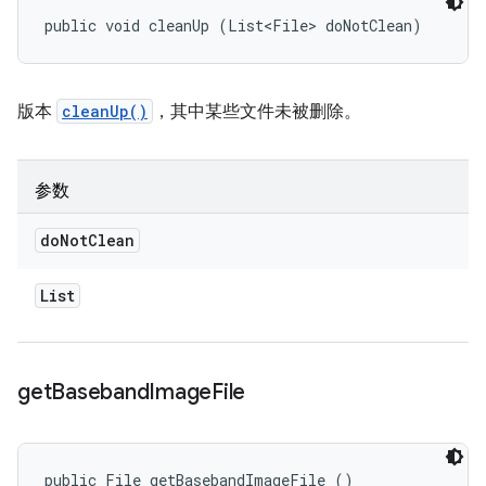
public void cleanUp (List<File> doNotClean)
版本
cleanUp()
，其中某些文件未被删除。
参数
do
Not
Clean
List
get
Baseband
Image
File
public File getBasebandImageFile ()