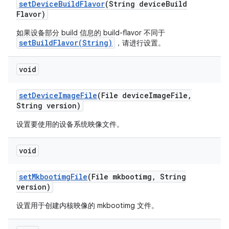
set
Device
Build
Flavor
(String device
Build
Flavor)
如果设备部分 build 信息的 build-flavor 不同于
setBuildFlavor(String)
，请进行设置。
void
set
Device
Image
File
(File device
Image
File
,
String version)
设置要使用的设备系统映像文件。
void
set
Mkbootimg
File
(File mkbootimg
,
String
version)
设置用于创建内核映像的 mkbootimg 文件。