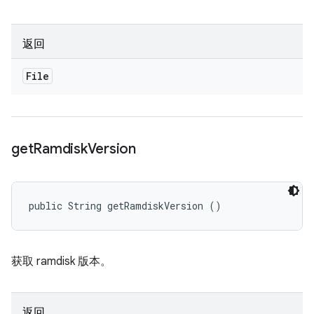
返回
File
get
Ramdisk
Version
public String getRamdiskVersion ()
获取 ramdisk 版本。
返回