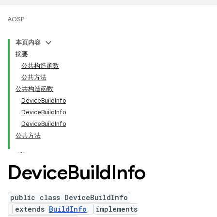
AOSP
本页内容
摘要
公共构造函数
公共方法
公共构造函数
DeviceBuildInfo
DeviceBuildInfo
DeviceBuildInfo
公共方法
Device
Build
Info
public class DeviceBuildInfo
extends
BuildInfo
implements