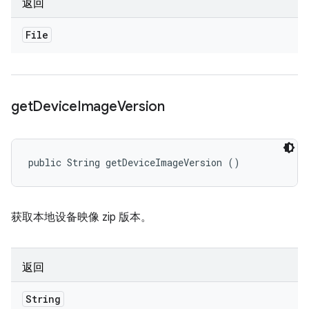
返回
File
get
Device
Image
Version
public String getDeviceImageVersion ()
获取本地设备映像 zip 版本。
返回
String