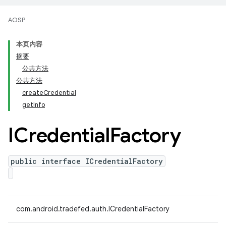
AOSP
本页内容
摘要
公共方法
公共方法
createCredential
getInfo
ICredential
Factory
public interface ICredentialFactory
com.android.tradefed.auth.ICredentialFactory