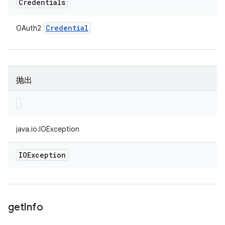
Credentials
Credential
OAuth2
抛出
java.io.IOException
IOException
get
Info