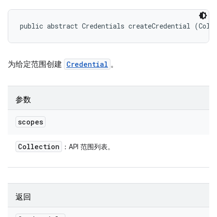
public abstract Credentials createCredential (Coll
为给定范围创建
Credential
。
参数
scopes
Collection
：API 范围列表。
返回