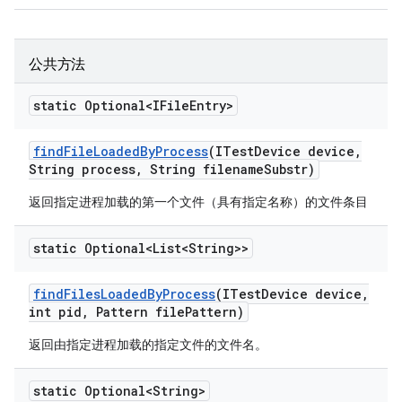
公共方法
static Optional<IFile
Entry>
find
File
Loaded
By
Process
(ITest
Device device
,
String process
,
String filename
Substr)
返回指定进程加载的第一个文件（具有指定名称）的文件条目
static Optional<List<String>>
find
Files
Loaded
By
Process
(ITest
Device device
,
int pid
,
Pattern file
Pattern)
返回由指定进程加载的指定文件的文件名。
static Optional<String>