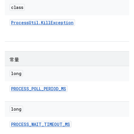
class
Process
Util
.
Kill
Exception
常量
long
PROCESS
_
POLL
_
PERIOD
_
MS
long
PROCESS
_
WAIT
_
TIMEOUT
_
MS