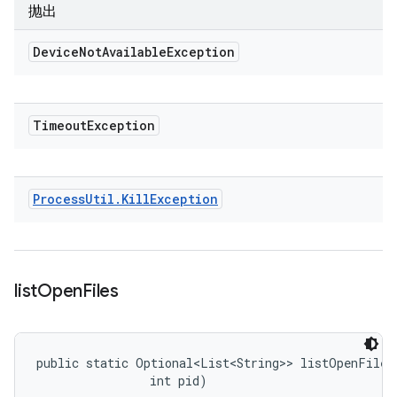
抛出
Device
Not
Available
Exception
Timeout
Exception
Process
Util
.
Kill
Exception
list
Open
Files
public static Optional<List<String>> listOpenFiles 
                int pid)