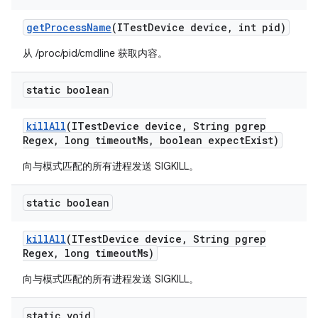
get
Process
Name
(ITest
Device device
,
int pid)
从 /proc/pid/cmdline 获取内容。
static boolean
kill
All
(ITest
Device device
,
String pgrep
Regex
,
long timeout
Ms
,
boolean expect
Exist)
向与模式匹配的所有进程发送 SIGKILL。
static boolean
kill
All
(ITest
Device device
,
String pgrep
Regex
,
long timeout
Ms)
向与模式匹配的所有进程发送 SIGKILL。
static void