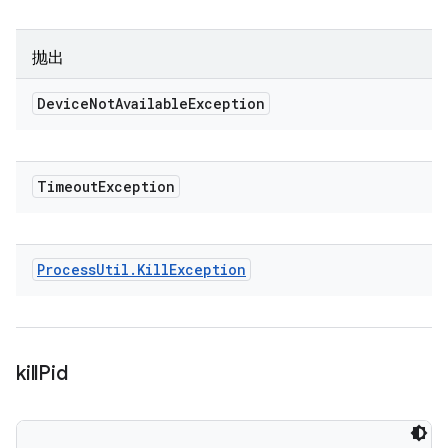
抛出
Device
Not
Available
Exception
Timeout
Exception
Process
Util
.
Kill
Exception
kill
Pid