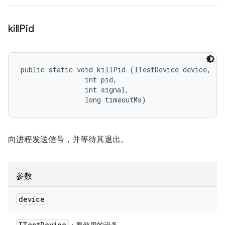
kill
Pid
public static void killPid (ITestDevice device, 

                int pid, 

                int signal, 

                long timeoutMs)
向进程发送信号，并等待其退出。
参数
device
ITest
Device