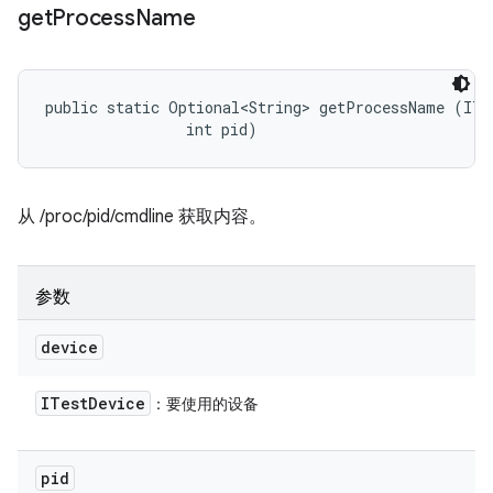
get
Process
Name
public static Optional<String> getProcessName (ITes
                int pid)
从 /proc/pid/cmdline 获取内容。
参数
device
ITest
Device
：要使用的设备
pid