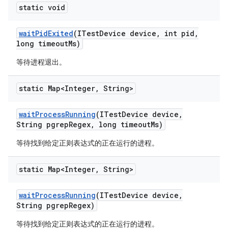
static void
wait
Pid
Exited
(ITest
Device device
,
int pid
,
long timeout
Ms)
等待进程退出。
static Map<Integer
,
String>
wait
Process
Running
(ITest
Device device
,
String pgrep
Regex
,
long timeout
Ms)
等待找到给定正则表达式的正在运行的进程。
static Map<Integer
,
String>
wait
Process
Running
(ITest
Device device
,
String pgrep
Regex)
等待找到给定正则表达式的正在运行的进程。