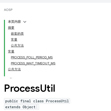
AOSP
本页内容
摘要
嵌套的类
常量
公共方法
常量
PROCESS_POLL_PERIOD_MS
PROCESS_WAIT_TIMEOUT_MS
公共方法
Process
Util
public final class ProcessUtil
extends Object