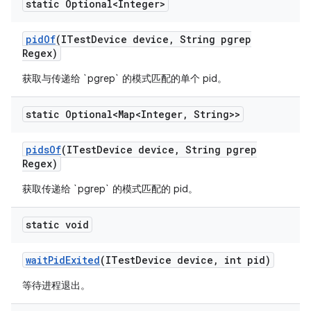
static Optional<Integer>
pid
Of
(ITest
Device device
,
String pgrep
Regex)
获取与传递给 `pgrep` 的模式匹配的单个 pid。
static Optional<Map<Integer
,
String>>
pids
Of
(ITest
Device device
,
String pgrep
Regex)
获取传递给 `pgrep` 的模式匹配的 pid。
static void
wait
Pid
Exited
(ITest
Device device
,
int pid)
等待进程退出。