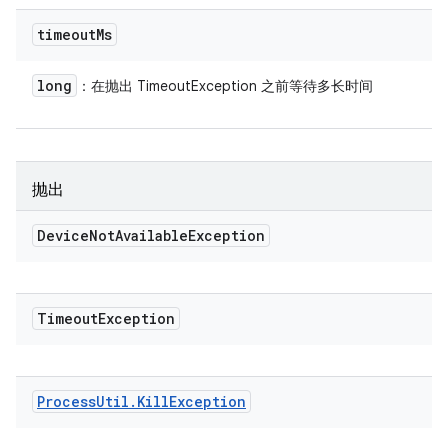
timeout
Ms
long
：在抛出 TimeoutException 之前等待多长时间
抛出
Device
Not
Available
Exception
Timeout
Exception
Process
Util
.
Kill
Exception