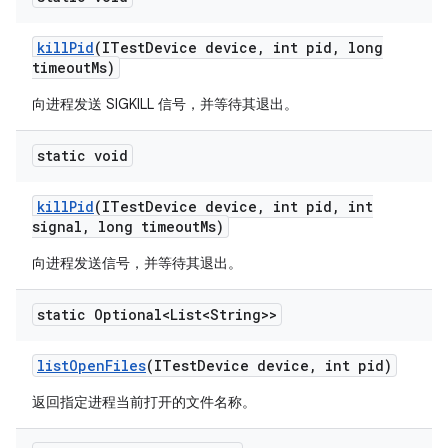
kill
Pid
(ITest
Device device
,
int pid
,
long
timeout
Ms)
向进程发送 SIGKILL 信号，并等待其退出。
static void
kill
Pid
(ITest
Device device
,
int pid
,
int
signal
,
long timeout
Ms)
向进程发送信号，并等待其退出。
static Optional<List<String>>
list
Open
Files
(ITest
Device device
,
int pid)
返回指定进程当前打开的文件名称。