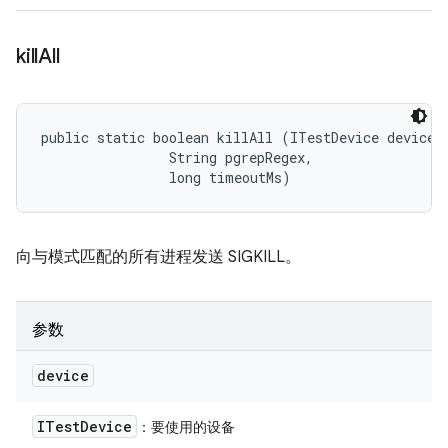
kill
All
public static boolean killAll (ITestDevice device, 
                String pgrepRegex, 

                long timeoutMs)
向与模式匹配的所有进程发送 SIGKILL。
参数
device
ITest
Device
：要使用的设备