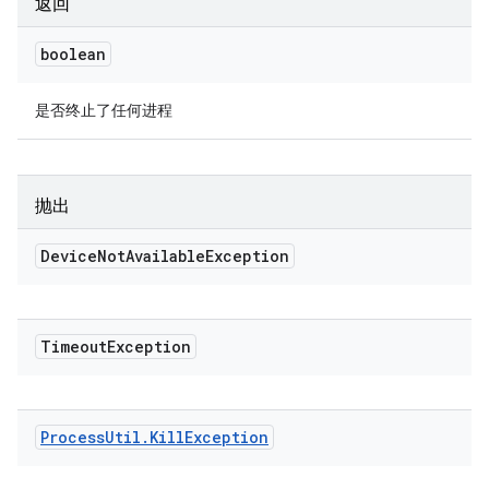
返回
boolean
是否终止了任何进程
抛出
Device
Not
Available
Exception
Timeout
Exception
Process
Util
.
Kill
Exception