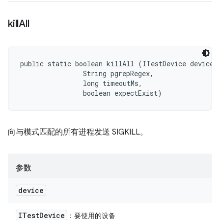
kill
All
public static boolean killAll (ITestDevice device, 
                String pgrepRegex, 

                long timeoutMs, 

                boolean expectExist)
向与模式匹配的所有进程发送 SIGKILL。
参数
device
ITest
Device
：要使用的设备