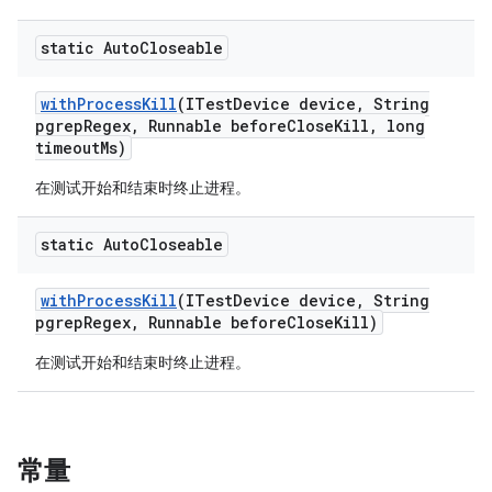
static Auto
Closeable
with
Process
Kill
(ITest
Device device
,
String
pgrep
Regex
,
Runnable before
Close
Kill
,
long
timeout
Ms)
在测试开始和结束时终止进程。
static Auto
Closeable
with
Process
Kill
(ITest
Device device
,
String
pgrep
Regex
,
Runnable before
Close
Kill)
在测试开始和结束时终止进程。
常量