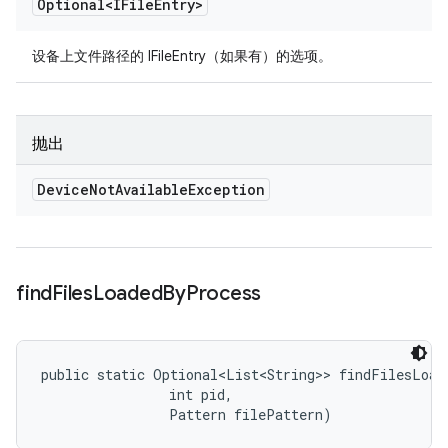
Optional<IFile
Entry>
设备上文件路径的 IFileEntry（如果有）的选项。
抛出
Device
Not
Available
Exception
find
Files
Loaded
By
Process
public static Optional<List<String>> findFilesLoad
                int pid, 

                Pattern filePattern)