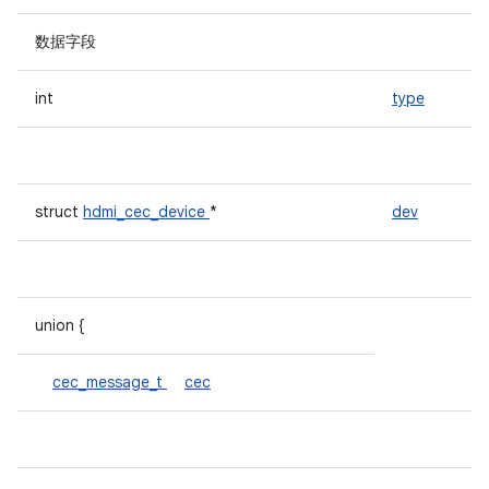
数据字段
int
type
struct
hdmi_cec_device
*
dev
union {
cec_message_t
cec