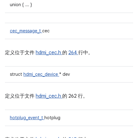
union { ... }
cec_message_t
cec
定义位于文件
hdmi_cec.h
的
264
行中。
struct
hdmi_cec_device
* dev
定义位于文件
hdmi_cec.h
的 262 行。
hotplug_event_t
hotplug