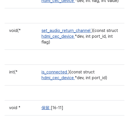
hdmi_cec_device
*dev, int flag, int value)
void(*
set_audio_return_channel
)(const struct
hdmi_cec_device
*dev, int port_id, int
flag)
int(*
is_connected
)(const struct
hdmi_cec_device
*dev, int port_id)
void *
保留
[16-11]