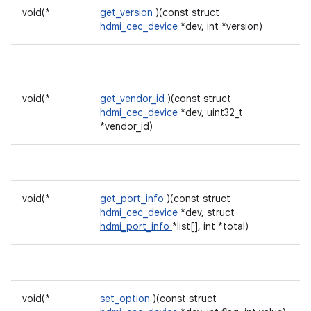
void(*
get_version
)(const struct
hdmi_cec_device
*dev, int *version)
void(*
get_vendor_id
)(const struct
hdmi_cec_device
*dev, uint32_t
*vendor_id)
void(*
get_port_info
)(const struct
hdmi_cec_device
*dev, struct
hdmi_port_info
*list[], int *total)
void(*
set_option
)(const struct