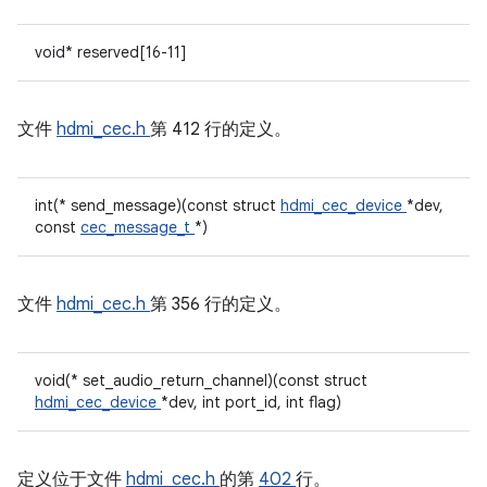
void* reserved[16-11]
文件
hdmi_cec.h
第 412 行的定义。
int(* send_message)(const struct
hdmi_cec_device
*dev,
const
cec_message_t
*)
文件
hdmi_cec.h
第 356 行的定义。
void(* set_audio_return_channel)(const struct
hdmi_cec_device
*dev, int port_id, int flag)
定义位于文件
hdmi_cec.h
的第
402
行。