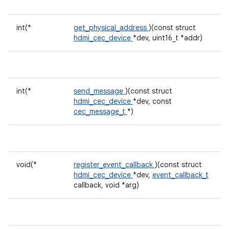
int(*
get_physical_address
)(const struct
hdmi_cec_device
*dev, uint16_t *addr)
int(*
send_message
)(const struct
hdmi_cec_device
*dev, const
cec_message_t
*)
void(*
register_event_callback
)(const struct
hdmi_cec_device
*dev,
event_callback_t
callback, void *arg)