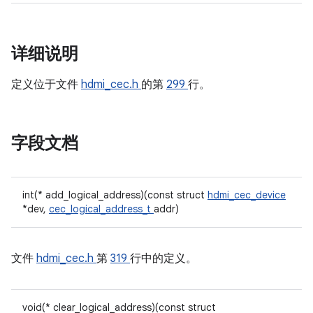
详细说明
定义位于文件
hdmi_cec.h
的第
299
行。
字段文档
int(* add_logical_address)(const struct
hdmi_cec_device
*dev,
cec_logical_address_t
addr)
文件
hdmi_cec.h
第
319
行中的定义。
void(* clear_logical_address)(const struct