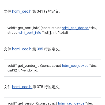
文件
hdmi_cec.h
第 341 行的定义。
void(* get_port_info)(const struct
hdmi_cec_device
*dev,
struct
hdmi_port_info
*list[], int *total)
文件
hdmi_cec.h
第
385
行的定义。
void(* get_vendor_id)(const struct
hdmi_cec_device
*dev,
uint32_t *vendor_id)
文件
hdmi_cec.h
第 378 行的定义。
void(* get_version)(const struct
hdmi_cec_device
*dev,