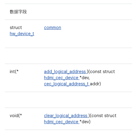
数据字段
struct
common
hw_device_t
int(*
add_logical_address
)(const struct
hdmi_cec_device
*dev,
cec_logical_address_t
addr)
void(*
clear_logical_address
)(const struct
hdmi_cec_device
*dev)