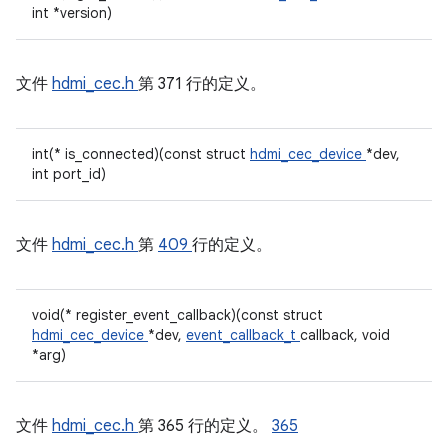
int *version)
文件
hdmi_cec.h
第 371 行的定义。
int(* is_connected)(const struct
hdmi_cec_device
*dev,
int port_id)
文件
hdmi_cec.h
第
409
行的定义。
void(* register_event_callback)(const struct
hdmi_cec_device
*dev,
event_callback_t
callback, void
*arg)
文件
hdmi_cec.h
第 365 行的定义。
365