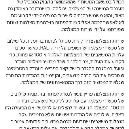
הכולל במשאב המשותף שהוא צוואר בקבוק המגביל של
מערכת המשנה של המצלמה. יכול להיות שמדובר באומדן גס
מאוד, והוא משמש כהנחיה לשירות המצלמה כדי לקבוע מתי
לא לאפשר לכמה אפליקציות לפתוח בו-זמנית מצלמות שונות
שפורסמו על ידי שירות המצלמה.
שירות המצלמה צריך להיות מסוגל לפתוח בו-זמנית כל שילוב
של מכשירי מצלמה שחשופים על ידי ה-HAL, כאשר סכום
עלויות המשאבים של המצלמות האלה הוא 100 או פחות. כדי
לקבוע את העלות, צריך להניח שכל מכשיר מצלמה מוגדר
ופועל במסגרת ההגדרות של קצב הפריימים וגודל הסטרימינג
שצורכים את הכי הרבה משאבים, והן זמינות בהגדרות התצורה
שגלויות למכשיר הזה דרך המטא-נתונים של המצלמה.
שירות המצלמה עדיין עשוי לנסות לפתוח בו-זמנית שילובים
של מכשירי מצלמה עם עלות כוללת של משאבים גבוהה
מ-100. הפעולה הזו עשויה להצליח או להיכשל. אם הפעולה הזו
תצליח, שילובים של הגדרות אישיות שלא נתמכים עקב
מגבלות משאבים שנובעות מכמה מכשירים פתוחים אמורים
להיכשל במהלך הקריאות להגדרה. אם עלות המשאבים