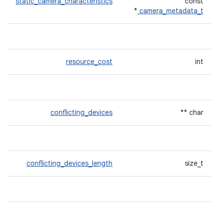
static_camera_characteristics
const
*
camera_metadata_t
resource_cost
int
conflicting_devices
char **
conflicting_devices_length
size_t