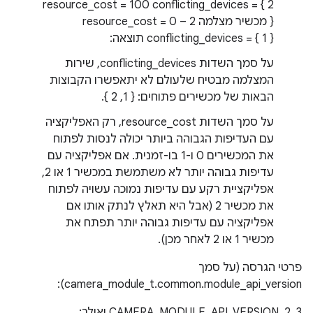
resource_cost = 100 conflicting_devices = { 2
} מכשיר מצלמה 2 – resource_cost = 0
conflicting_devices = { 1 } תוצאה:
על סמך השדות conflicting_devices, שירות
המצלמה מבטיח שלעולם לא יתאפשרו הקבוצות
הבאות של מכשירים פתוחים: { 1, 2 }.
על סמך השדות resource_cost, רק האפליקציה
עם העדיפות הגבוהה ביותר יכולה לנסות לפתוח
את המכשירים 0 ו-1 בו-זמנית. אם אפליקציה עם
עדיפות גבוהה יותר לא משתמשת במכשיר 1 או 2,
אפליקציית רקע עם עדיפות נמוכה עשויה לפתוח
את מכשיר 2 (אבל היא תאלץ לנתק אותו אם
אפליקציה עם עדיפות גבוהה יותר תפתח את
מכשיר 1 או 2 לאחר מכן).
פרטי הגרסה (על סמך
camera_module_t.common.module_api_version):
CAMERA_MODULE_API_VERSION_2_3 ואילך: