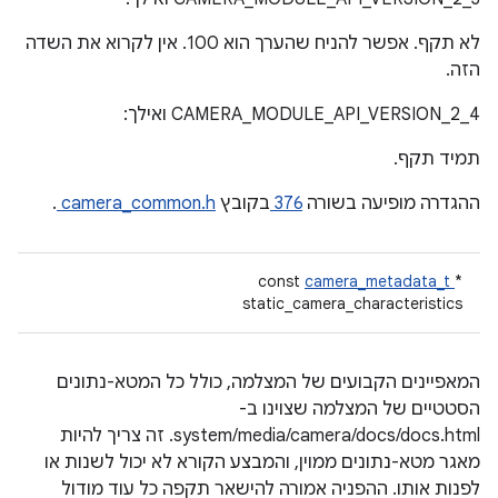
לא תקף. אפשר להניח שהערך הוא 100. אין לקרוא את השדה
הזה.
CAMERA_MODULE_API_VERSION_2_4 ואילך:
תמיד תקף.
ההגדרה מופיעה בשורה
376
בקובץ
camera_common.h
.
const
camera_metadata_t
*
static_camera_characteristics
המאפיינים הקבועים של המצלמה, כולל כל המטא-נתונים
הסטטיים של המצלמה שצוינו ב-
system/media/camera/docs/docs.html. זה צריך להיות
מאגר מטא-נתונים ממוין, והמבצע הקורא לא יכול לשנות או
לפנות אותו. ההפניה אמורה להישאר תקפה כל עוד מודול