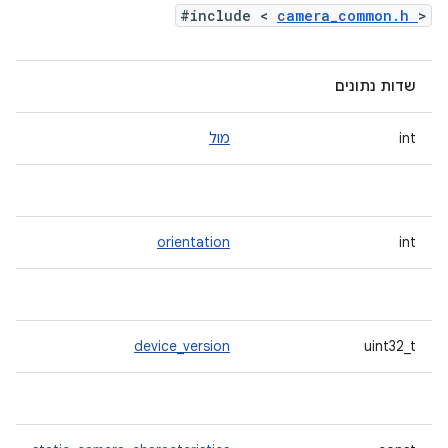
#include <
camera_common.h
>
שדות נתונים
int
מול
orientation
int
device_version
uint32_t