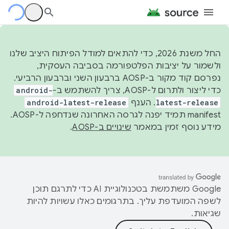
החל משנת 2026, כדי להתאים למודל הפיתוח היציב שלנו
ולשמור על יציבות הפלטפורמה בסביבה העסקית,
נפרסם קוד מקור ב-AOSP ברבעון השני וברבעון הרביעי.
כדי ליצור ולתרום ל-AOSP, צריך להשתמש ב-
android-
latest-release
. הענף
android-latest-release
manifest תמיד יפנה לגרסה האחרונה שנדחפה ל-AOSP.
מידע נוסף זמין במאמר
שינויים ב-AOSP
.
‫Google משתמשת בטכנולוגיית AI כדי לתרגם תוכן
לשפה המועדפת עליך. בתרגומים כאלו עשויות להיות
שגיאות.