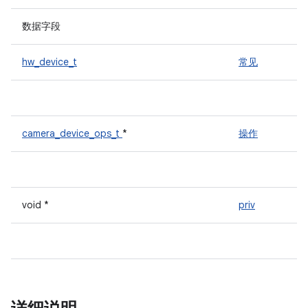
数据字段
hw_device_t
常见
camera_device_ops_t
*
操作
void *
priv