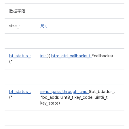
数据字段
size_t
尺寸
bt_status_t
init
)(
btrc_ctrl_callbacks_t
*callbacks)
(*
bt_status_t
send_pass_through_cmd
)(bt_bdaddr_t
(*
*bd_addr, uint8_t key_code, uint8_t
key_state)