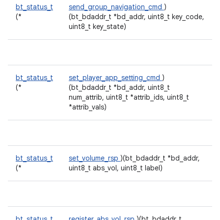
bt_status_t
send_group_navigation_cmd
)
(*
(bt_bdaddr_t *bd_addr, uint8_t key_code,
uint8_t key_state)
bt_status_t
set_player_app_setting_cmd
)
(*
(bt_bdaddr_t *bd_addr, uint8_t
num_attrib, uint8_t *attrib_ids, uint8_t
*attrib_vals)
bt_status_t
set_volume_rsp
)(bt_bdaddr_t *bd_addr,
(*
uint8_t abs_vol, uint8_t label)
bt_status_t
register_abs_vol_rsp
)(bt_bdaddr_t