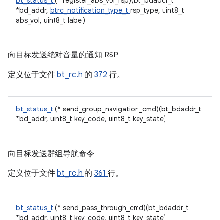
bt_status_t
(* register_abs_vol_rsp)(bt_bdaddr_t
*bd_addr,
btrc_notification_type_t
rsp_type, uint8_t
abs_vol, uint8_t label)
向目标发送绝对音量的通知 RSP
定义位于文件
bt_rc.h
的
372
行。
bt_status_t
(* send_group_navigation_cmd)(bt_bdaddr_t
*bd_addr, uint8_t key_code, uint8_t key_state)
向目标发送群组导航命令
定义位于文件
bt_rc.h
的
361
行。
bt_status_t
(* send_pass_through_cmd)(bt_bdaddr_t
*bd_addr, uint8_t key_code, uint8_t key_state)