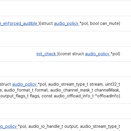
e_enforced_audible
)(struct
audio_policy
*pol, bool can_mute)
init_check
)(const struct
audio_policy
*pol)
(struct
audio_policy
*pol, audio_stream_type_t stream, uint32_t
e, audio_format_t format, audio_channel_mask_t channelMask,
output_flags_t flags, const audio_offload_info_t *offloadInfo)
io_policy
*pol, audio_io_handle_t output, audio_stream_type_t