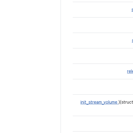
re
init_stream_volume
)(struc