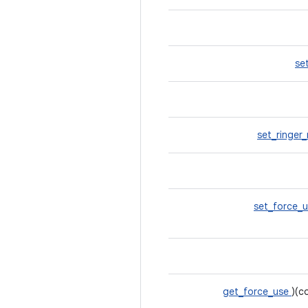
se
set_ringe
set_force_
get_force_use
)(c