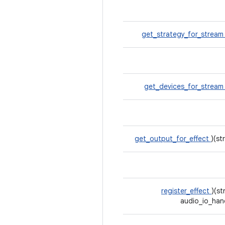
get_strategy_for_strea
get_devices_for_strea
get_output_for_effect
)(st
register_effect
)(st
audio_io_hand