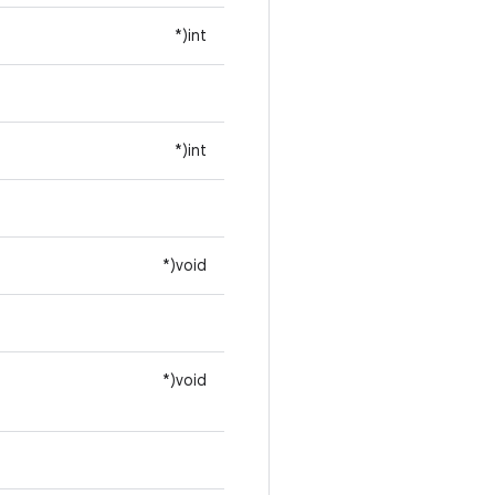
int(*
int(*
void(*
void(*