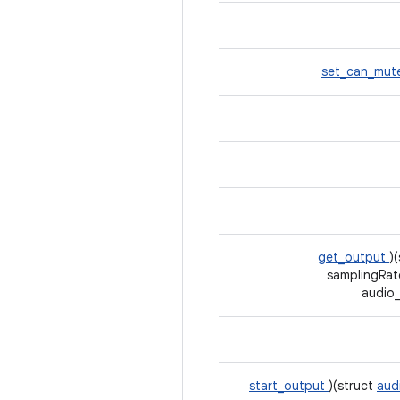
set_can_mut
get_output
)
samplingRat
audio_
start_output
)(struct
aud