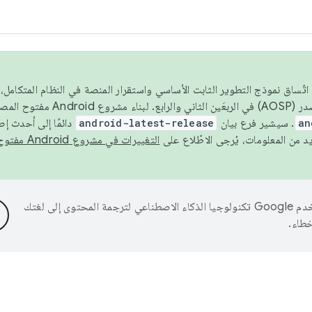
 عام 2026، ولضمان اتّساق نموذج التطوير الثابت الأساسي واستقرار المنصة في النظام المت
an
. سيشير فرع بيان
android-latest-release
دائمًا إلى أحدث إ
التغييرات في مشروع Android مفتوح المصدر
تستخدم Google تكنولوجيا الذكاء الاصطناعي لترجمة المحتوى إلى لغتك
خطاء.