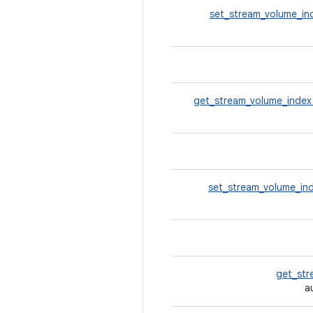
set_stream_volume_i
get_stream_volume_inde
set_stream_volume_in
get_str
a