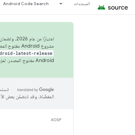
المستندات
Android Code Search
اعتبارًا من
مشروع Android مفتوح المصدر (AOSP) في الربعَين الثاني والرابع. لبناء مشروع Android مفتوح المصدر والمساهمة فيه، استخدِم
droid-latest-release
Android مفتوح المصدر. لمزيد من المعلومات، يُرجى الاطّلاع على
المفضّلة، وقد تتضمّن بعض الأ
AOSP