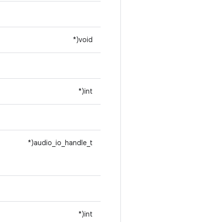
void(*
int(*
audio_io_handle_t(*
int(*