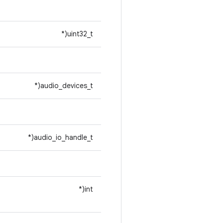
uint32_t(*
audio_devices_t(*
audio_io_handle_t(*
int(*