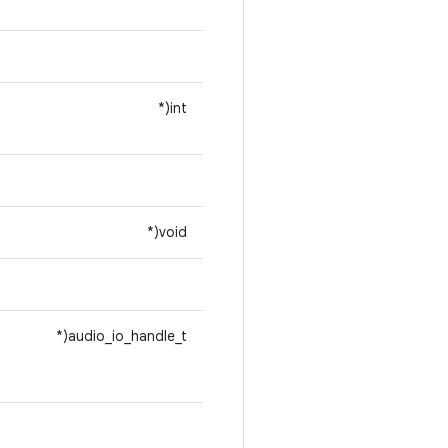
int(*
void(*
audio_io_handle_t(*