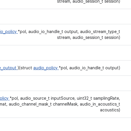
stream, audio_session_t session)
io_policy
*pol, audio_io_handle_t output, audio_stream_type_t
stream, audio_session_t session)
se_output
)(struct
audio_policy
*pol, audio_io_handle_t output)
olicy
*pol, audio_source_t inputSource, uint32_t samplingRate,
mat, audio_channel_mask_t channelMask, audio_in_acoustics_t
acoustics)