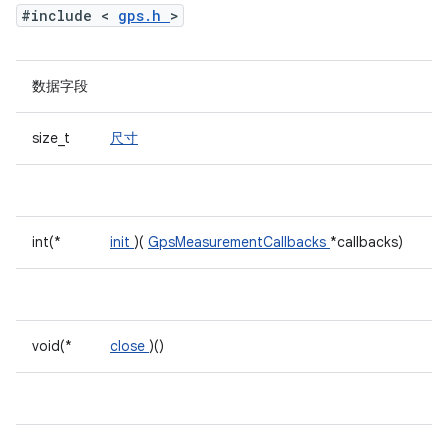
#include <
gps.h
>
数据字段
size_t
尺寸
int(*
init
)(
GpsMeasurementCallbacks
*callbacks)
void(*
close
)()