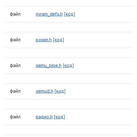
файл
nvram_defs.h
[код]
файл
power.h
[код]
файл
qemu_pipe.h
[код]
файл
qemud.h
[код]
файл
радио.h
[код]