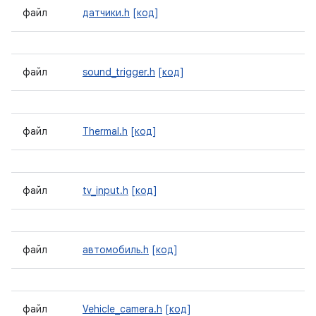
файл
датчики.h
[код]
файл
sound_trigger.h
[код]
файл
Thermal.h
[код]
файл
tv_input.h
[код]
файл
автомобиль.h
[код]
файл
Vehicle_camera.h
[код]