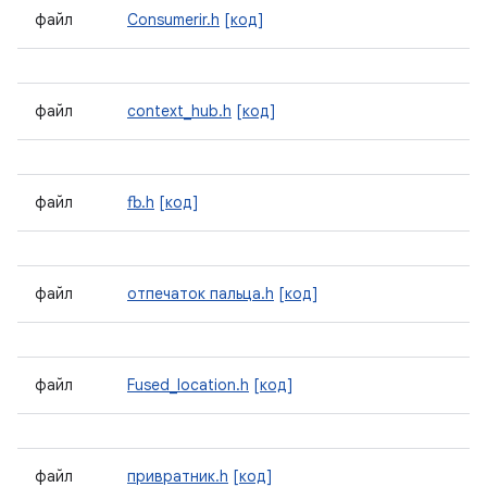
файл
Consumerir.h
[код]
файл
context_hub.h
[код]
файл
fb.h
[код]
файл
отпечаток пальца.h
[код]
файл
Fused_location.h
[код]
файл
привратник.h
[код]