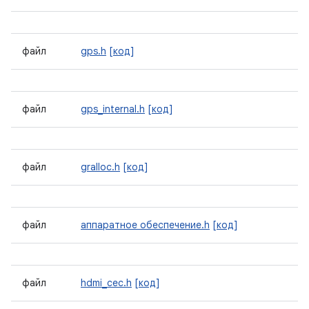
файл
gps.h
[код]
файл
gps_internal.h
[код]
файл
gralloc.h
[код]
файл
аппаратное обеспечение.h
[код]
файл
hdmi_cec.h
[код]