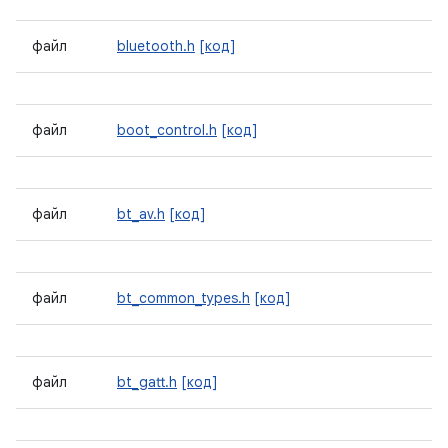
файл
bluetooth.h
[код]
файл
boot_control.h
[код]
файл
bt_av.h
[код]
файл
bt_common_types.h
[код]
файл
bt_gatt.h
[код]