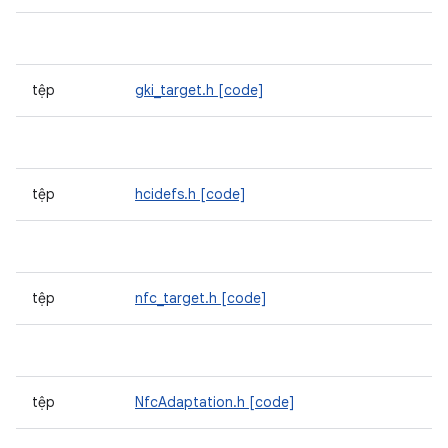
tệp
gki_target.h
[code]
tệp
hcidefs.h
[code]
tệp
nfc_target.h
[code]
tệp
NfcAdaptation.h
[code]