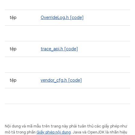
tệp
OverrideLog.h
[code]
tệp
trace_api.h
[code]
tệp
vendor_cfg.h
[code]
Nội dung và mã mẫu trên trang này phải tuân thủ các giấy phép như
mô tả trong phần
Giấy phép nội dung
. Java và OpenJDK là nhãn hiệu