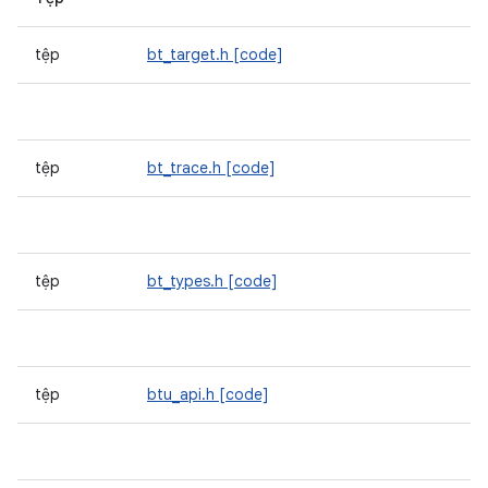
tệp
bt_target.h
[code]
tệp
bt_trace.h
[code]
tệp
bt_types.h
[code]
tệp
btu_api.h
[code]