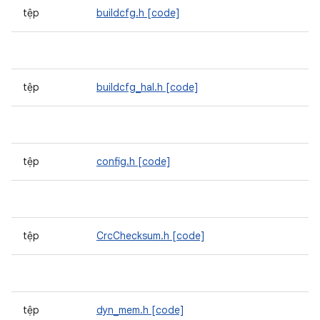
tệp
buildcfg.h
[code]
tệp
buildcfg_hal.h
[code]
tệp
config.h
[code]
tệp
CrcChecksum.h
[code]
tệp
dyn_mem.h
[code]