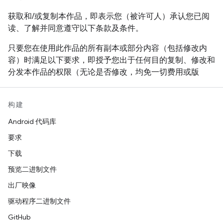
的名称，对本软件的销售、使用或其他活动进行宣传。
获取和/或复制本作品，即表示您（被许可人）承认您已阅
读、了解并同意遵守以下条款及条件。
只要您在使用此作品的所有副本或部分内容（包括修改内
容）时满足以下要求，即授予您出于任何目的复制、修改和
分发本作品的权限（无论是否修改，均免一切费用或版
税）：
在再发行作品或衍生作品中用户可见的位置附上此声
构建
明的全文内容。
Android 代码库
附上任何现有的知识产权免责声明、声明或条款及条
要求
件。如果没有这类内容，则应附上 W3C 软件和文档
下载
的简短声明。
预览二进制文件
在针对新代码或文档的版权声明中注明所做的任何更
出厂映像
改或修改，例如“本软件或文档中包含从 [W3C 文档的
名称或 URI] 复制的内容或根据 [W3C 文档的名称或
驱动程序二进制文件
URI] 得出的内容。版权所有 © [年份] W3C®（MIT、
GitHub