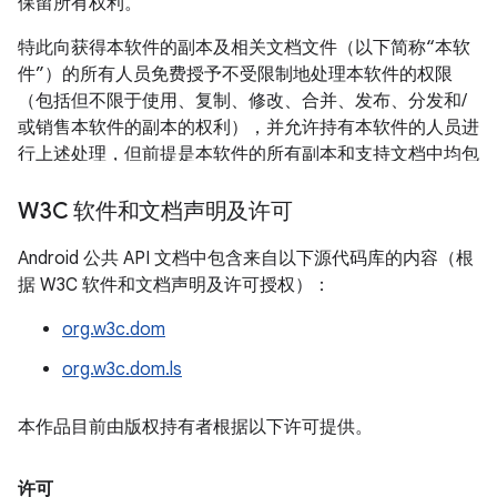
保留所有权利。
特此向获得本软件的副本及相关文档文件（以下简称“本软
件”）的所有人员免费授予不受限制地处理本软件的权限
（包括但不限于使用、复制、修改、合并、发布、分发和/
或销售本软件的副本的权利），并允许持有本软件的人员进
行上述处理，但前提是本软件的所有副本和支持文档中均包
含上述版权通知和本权限声明。
W3C 软件和文档声明及许可
本软件按“原样”提供，不提供任何形式（明示或暗示）的保
证，包括但不限于针对适销性、特定用途适用性以及不对第
Android 公共 API 文档中包含来自以下源代码库的内容（根
三方构成侵权的保证。在任何情况下，无论是在合同诉讼、
据 W3C 软件和文档声明及许可授权）：
过失诉讼，还是侵权诉讼中，对于因使用本软件或本软件的
org.w3c.dom
性能造成的以及与使用本软件或本软件的性能相关的任何索
赔，任何特殊、间接或结果性损害，或任何因本软件无法使
org.w3c.dom.ls
用、数据丢失或利润损失造成的损害，本声明中提到的版权
持有者均不承担任何责任。
本作品目前由版权持有者根据以下许可提供。
除非本声明中另有规定，否则在未事先征得版权持有者书面
授权的情况下，不得在广告中或以其他形式使用版权持有者
许可