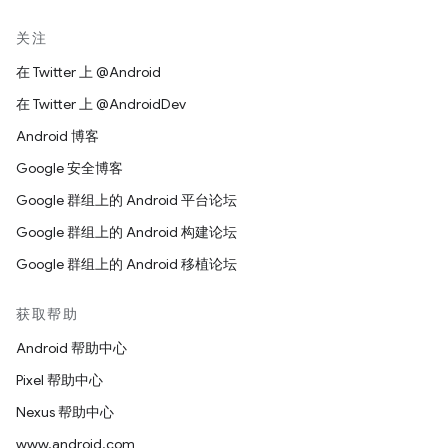
ERCIM、Keio、Beihang）”。
关注
免责声明
在 Twitter 上 @Android
本作品按“原样”提供，且版权持有者不提供任何明示或暗示
在 Twitter 上 @AndroidDev
的声明或保证，包括但不限于针对适销性、任何特定用途适
Android 博客
用性或使用本软件或文档不会对任何第三方专利、版权、商
标或其他权利构成侵权的保证。
Google 安全博客
Google 群组上的 Android 平台论坛
对于因使用本软件或文档造成的任何直接、间接、特殊或结
果性损害，版权持有者均不承担任何责任。
Google 群组上的 Android 构建论坛
Google 群组上的 Android 移植论坛
在未事先征得特定书面许可的情况下，不得在与本作品相关
的广告或公共宣传内容中使用版权持有者的名称和商标。本
获取帮助
作品包含的版权始终归版权持有者所有。
Android 帮助中心
Pixel 帮助中心
Nexus 帮助中心
www.android.com