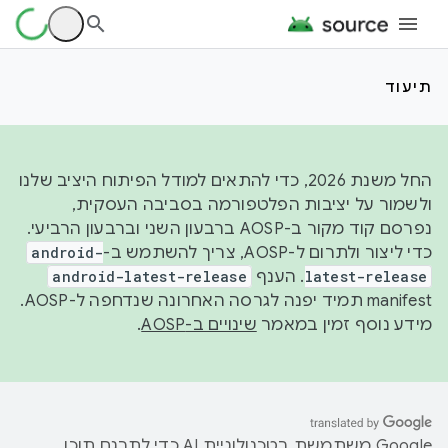
תיעוד
החל משנת 2026, כדי להתאים למודל הפיתוח היציב שלנו
ולשמור על יציבות הפלטפורמה בסביבה העסקית,
נפרסם קוד מקור ב-AOSP ברבעון השני וברבעון הרביעי.
כדי ליצור ולתרום ל-AOSP, צריך להשתמש ב-
android-
latest-release
. הענף
android-latest-release
manifest תמיד יפנה לגרסה האחרונה שנדחפה ל-AOSP.
מידע נוסף זמין במאמר
שינויים ב-AOSP
.
‫Google משתמשת בטכנולוגיית AI כדי לתרגם תוכן