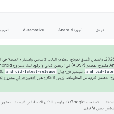
التوافق
أجهزة Android
Automotive
المرجع
اعتبارًا من عام 2026، ولضمان اتّساق نموذج التطوير الثابت الأساسي واستقرار المن
android-late
. سيشير فرع بيان
android-latest-release
دائ
التغييرات في مشروع Android مفتوح المصدر
تستخدم Google تكنولوجيا الذكاء الاصطناعي لترجمة المحتو
تتضمّن بعض الأخطاء.