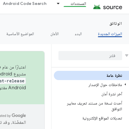
المستندات
Android Code Search
الوثائق
الميزات الجديدة
البدء
الأمان
المواضيع الأساسية
مشروع Android مفتوح المصدر (AOSP) في الربعَين الثاني والرابع. لبناء مشروع Android مفتوح المصدر والمساهمة فيه، استخدِم
نظرة عامة
st-release
ملاحظات حول الإصدار
Android مفتوح المصدر. لمزيد من المعلومات، يُرجى الاطّلاع على
آخر نشرة أمان
أحدث نسخة من مستند تعريف معايير
التوافق
تعديلات المواقع الإلكترونية
المفضّلة، وقد 