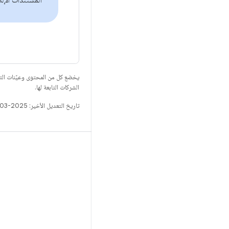
المستندات الإل
يخضع كل من المحتوى وعيّنات الت
الشركات التابعة لها.
تاريخ التعديل الأخير: 2025-03-26 (حسب التوقيت العالمي المتفَّق عليه)
الإصدار
مستودع Android
المتطلّبات
التنزيل
معاينة البرامج الثنائية