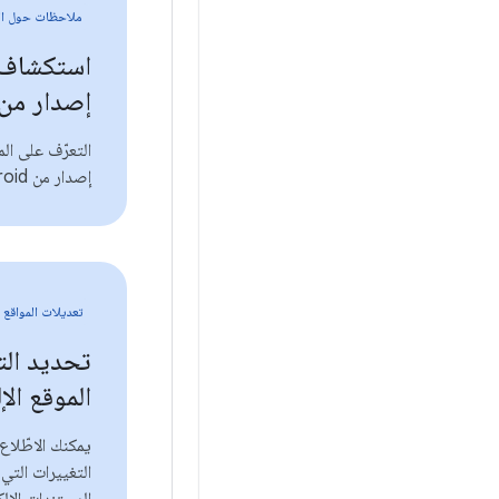
ملاحظات حول ال
استكشاف
إصدار من ndroid
التعرّف على ال
إصدار من Android
تعديلات المواقع ا
تحديد الت
الموقع الإ
يمكنك الاطّلا
التغييرات الت