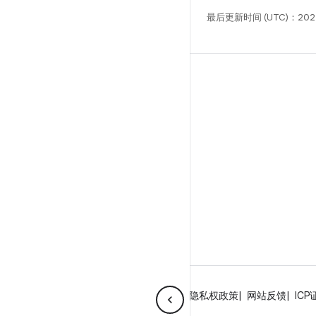
最后更新时间 (UTC)：202
构建
Android 代码库
要求
下载
预览二进制文件
出厂映像
驱动程序二进制文件
GitHub
关于 Android
社区
法律条款
许可
隐私权政策
网站反馈
ICP