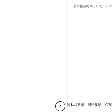
最后更新时间 (UTC)：202
构建
Android 代码库
要求
下载
预览二进制文件
出厂映像
驱动程序二进制文件
GitHub
关于 Android
社区
法律条款
许可
隐私权政策
网站反馈
ICP