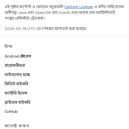
এই পৃষ্ঠার কন্টেন্ট ও কোডের নমুনাগুলি
Content License
-এ বর্ণিত লাইসেন্সের
অধীনস্থ। Java এবং OpenJDK হল Oracle এবং/অথবা তার অ্যাফিলিয়েট
সংস্থার রেজিস্টার্ড ট্রেডমার্ক।
2026-06-18 UTC-তে শেষবার আপডেট করা হয়েছে।
বিল্ড
Android স্টোরেজ
প্রয়োজনীয়তা
ডাউনলোড হচ্ছে
প্রিভিউ বাইনারি
ফ্যাক্টরি ইমেজ
ড্রাইভার বাইনারি
GitHub
কানেক্ট করুন