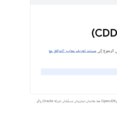
مستند تعريف معايير التوافق مع
. إنّ Java وOpenJDK هما علامتان تجاريتان مسجَّلتان لشركة Oracle و/أو