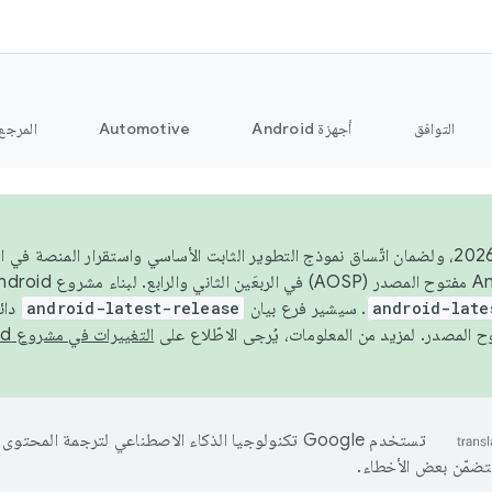
التوافق
أجهزة Android
Automotive
المرجع
اعتبارًا من عام 2026، ولضمان اتّساق نموذج التطوير الثابت الأساسي واستقرار المن
android-late
. سيشير فرع بيان
android-latest-release
دائ
التغييرات في مشروع Android مفتوح المصدر
تستخدم Google تكنولوجيا الذكاء الاصطناعي لترجمة المحتو
تتضمّن بعض الأخطاء.