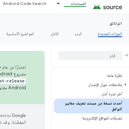
المستندات
Android Code Search
الوثائق
الميزات الجديدة
البدء
الأمان
المواضيع الأساسية
مشروع Android مفتوح المصدر (AOSP) في الربعَين الثاني والرابع. لبناء مشروع Android مفتوح المصدر والمساهمة فيه، استخدِم
نظرة عامة
st-release
ملاحظات حول الإصدار
Android مفتوح المصدر. لمزيد من المعلومات، يُرجى الاطّلاع على
آخر نشرة أمان
أحدث نسخة من مستند تعريف معايير
التوافق
تعديلات المواقع الإلكترونية
المفضّلة، وقد 