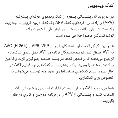
کدک ویدیویی
در اندروید ۱۶، پشتیبانی پلتفرم از کدک ویدیوی حرفه‌ای پیشرفته
(APV) را راه‌اندازی کرده‌ایم. کدک APV یک کدک درون فریمی با بیت‌ریت
بالا است که برای ارائه ضبط‌ها و ویرایش‌های با کیفیت بالا به
تولیدکنندگان محتوا طراحی شده است.
همچنین، گوگل قصد دارد همه کاربران را از VP8، VP9 و AVC (H.264)
به AV1 منتقل کند. توسعه‌دهندگان برنامه‌ها AV1، نسل بعدی کدک‌ها، را
ترجیح می‌دهند تا از تبدیل کدها در پشت صحنه جلوگیری کرده و تأخیر
را کاهش دهند. با وجود اینکه پشتیبانی از کدک‌های نرم‌افزاری AV1 در
حال بهبود است، کدک‌های سخت‌افزاری هنوز هم توصیه می‌شوند، به
خصوص برای کدگذاری.
شما می‌توانید AV1 را برای کیفیت، قابلیت اطمینان و همزمانی بالاتر
انتخاب کنید و پشتیبانی از APV را در برنامه دوربین و گالری در نظر
بگیرید.