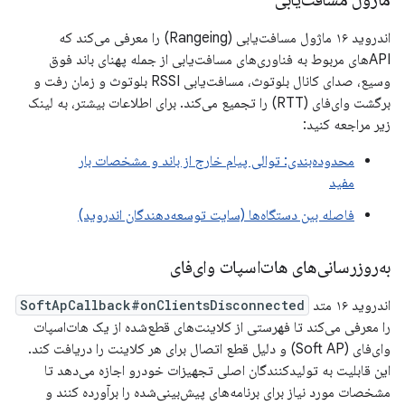
اندروید ۱۶ ماژول مسافت‌یابی (Rangeing) را معرفی می‌کند که
APIهای مربوط به فناوری‌های مسافت‌یابی از جمله پهنای باند فوق
وسیع، صدای کانال بلوتوث، مسافت‌یابی RSSI بلوتوث و زمان رفت و
برگشت وای‌فای (RTT) را تجمیع می‌کند. برای اطلاعات بیشتر، به لینک
زیر مراجعه کنید:
محدوده‌بندی: توالی پیام خارج از باند و مشخصات بار
مفید
فاصله بین دستگاه‌ها (سایت توسعه‌دهندگان اندروید)
به‌روزرسانی‌های هات‌اسپات وای‌فای
اندروید ۱۶ متد
SoftApCallback#onClientsDisconnected
را معرفی می‌کند تا فهرستی از کلاینت‌های قطع‌شده از یک هات‌اسپات
وای‌فای (Soft AP) و دلیل قطع اتصال برای هر کلاینت را دریافت کند.
این قابلیت به تولیدکنندگان اصلی تجهیزات خودرو اجازه می‌دهد تا
مشخصات مورد نیاز برای برنامه‌های پیش‌بینی‌شده را برآورده کنند و