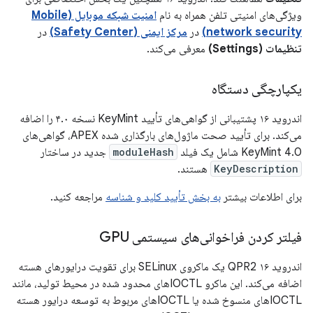
ویژگی‌های امنیتی تلفن همراه به نام
امنیت شبکه موبایل (Mobile
network security)
در
مرکز ایمنی (Safety Center)
در
تنظیمات (Settings)
معرفی می‌کند.
یکپارچگی دستگاه
اندروید ۱۶ پشتیبانی از گواهی‌های تأیید KeyMint نسخه ۴.۰ را اضافه
می‌کند. برای تأیید صحت ماژول‌های بارگذاری شده APEX، گواهی‌های
KeyMint 4.0 شامل یک فیلد
moduleHash
جدید در ساختار
KeyDescription
هستند.
برای اطلاعات بیشتر
به بخش تأیید کلید و شناسه
مراجعه کنید.
فیلتر کردن فراخوانی‌های سیستمی GPU
اندروید ۱۶ QPR2 یک ماکروی SELinux برای تقویت درایورهای هسته
اضافه می‌کند. این ماکرو IOCTLهای محدود شده در محیط تولید، مانند
IOCTLهای منسوخ شده یا IOCTLهای مربوط به توسعه درایور هسته