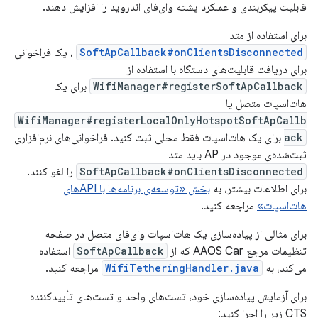
قابلیت پیکربندی و عملکرد پشته وای‌فای اندروید را افزایش دهند.
برای استفاده از متد
SoftApCallback#onClientsDisconnected
، یک فراخوانی
برای دریافت قابلیت‌های دستگاه با استفاده از
WifiManager#registerSoftApCallback
برای یک
هات‌اسپات متصل یا
WifiManager#registerLocalOnlyHotspotSoftApCallb
ack
برای یک هات‌اسپات فقط محلی ثبت کنید. فراخوانی‌های نرم‌افزاری
ثبت‌شده‌ی موجود در AP باید متد
SoftApCallback#onClientsDisconnected
را لغو کنند.
برای اطلاعات بیشتر، به
بخش «توسعه‌ی برنامه‌ها با APIهای
هات‌اسپات»
مراجعه کنید.
برای مثالی از پیاده‌سازی یک هات‌اسپات وای‌فای متصل در صفحه
تنظیمات مرجع AAOS Car که از
SoftApCallback
استفاده
می‌کند، به
WifiTetheringHandler.java
مراجعه کنید.
برای آزمایش پیاده‌سازی خود، تست‌های واحد و تست‌های تأییدکننده
CTS زیر را اجرا کنید: